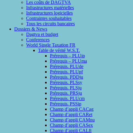
Les coûts de DAGTVA
Infrastructures matérielles
Infrastructures logicielles
Contraintes souhaitables
Tous les circuits bancaires
Dossiers & News
Dagtva et budget
Conferences
World Single Taxation FR
Table de vérité W.S.T.
Prérequis – PLUip
Prérequis – PLUma
Prérequis. PLUde
Prérequis. PLUpf
Prérequis. PDDju
Prérequis. PLSsy
Prérequis. PLSju
Prérequis. PRSju
Prérequis. PLUcm
Prérequis. PSSip
Champ d’appli CACag
Champ d’appli CARet
Champ d’appli CAMnu
Champ d’appli CASex
Champ d’appli CALft