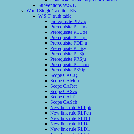
Subventions W.S.T.
World Single Taxation EN
W.S.T. truth table
prerequisite PLUip
Prerequisite PLUma
Prerequisite PLUde
Prerequisite PLUpf
Prerequisite PDDju
Prerequisite PLSsy
Prerequisite PLSju
Prerequisite PRSju
Prerequisite PLUcm
Prerequisite PSSip
Scope CACag
Scope CAMnu
Scope CARet
Scope CASex
Scope CALft
Scope CASch
New link rule RLPph
New link rule RLPen
New link rule RLNrl
New link rule RLDet
New link rule RLDli