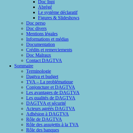
Doc Inpi
Abrégé
Le système déclaratif
Figures & Slideshows
Doc perso
Doc divers
Mentions légales
Informations et médias
Documentation
Crédits et remerciements
Doc Malraux
Contact DAGTVA
Sommaire
Terminologie
Dagtva et budget
TVA – La problématique
Conjoncture et DAGTVA
Les avantages de DAGTVA
Les qualités de DAGTVA
DAGTVA et sécurité
Acteurs agréés DAGTVA
Adhésion à DAGTVA
Rôle de DAGTVA
Rôle des assujettis à la TVA
Rôle des banques