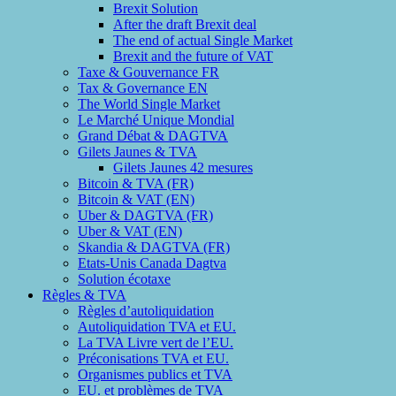
Brexit Solution
After the draft Brexit deal
The end of actual Single Market
Brexit and the future of VAT
Taxe & Gouvernance FR
Tax & Governance EN
The World Single Market
Le Marché Unique Mondial
Grand Débat & DAGTVA
Gilets Jaunes & TVA
Gilets Jaunes 42 mesures
Bitcoin & TVA (FR)
Bitcoin & VAT (EN)
Uber & DAGTVA (FR)
Uber & VAT (EN)
Skandia & DAGTVA (FR)
Etats-Unis Canada Dagtva
Solution écotaxe
Règles & TVA
Règles d’autoliquidation
Autoliquidation TVA et EU.
La TVA Livre vert de l’EU.
Préconisations TVA et EU.
Organismes publics et TVA
EU. et problèmes de TVA