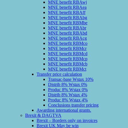
MNE benefit RBAwj
MNE benefit RBAea
MNE benefit RBAff
MNE benefit RBAbg
MNE benefit RBMbe
MNE benefit RBAbr
MNE benefit RBAbd
MNE benefit RBAcg
MNE benefit RBMco
MNE benefit RBMcr
MNE benefit RBMcd
MNE benefit RBMcp
MNE benefit RBMcb
MNE benefit RBMct
Transfer price calculation
Transac-base Wstax 10%
Distrib 8% Wstax 0%
Produc 8% Wstax 0%
Distrib 8% Wstax 4%
Produc 8% Wstax 4%
Conclusions transfer pricing
Awarding international grants.
Brexit & DAGTVA
Brexit – Borders only on invoices
Brexit UK May be win