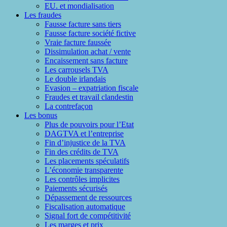
EU. et mondialisation
Les fraudes
Fausse facture sans tiers
Fausse facture société fictive
Vraie facture faussée
Dissimulation achat / vente
Encaissement sans facture
Les carrousels TVA
Le double irlandais
Evasion – expatriation fiscale
Fraudes et travail clandestin
La contrefaçon
Les bonus
Plus de pouvoirs pour l’Etat
DAGTVA et l’entreprise
Fin d’injustice de la TVA
Fin des crédits de TVA
Les placements spéculatifs
L’économie transparente
Les contrôles implicites
Paiements sécurisés
Dépassement de ressources
Fiscalisation automatique
Signal fort de compétitivité
Les marges et prix