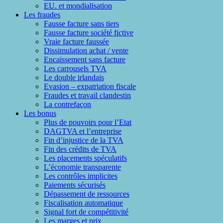
EU. et mondialisation
Les fraudes
Fausse facture sans tiers
Fausse facture société fictive
Vraie facture faussée
Dissimulation achat / vente
Encaissement sans facture
Les carrousels TVA
Le double irlandais
Evasion – expatriation fiscale
Fraudes et travail clandestin
La contrefaçon
Les bonus
Plus de pouvoirs pour l’Etat
DAGTVA et l’entreprise
Fin d’injustice de la TVA
Fin des crédits de TVA
Les placements spéculatifs
L’économie transparente
Les contrôles implicites
Paiements sécurisés
Dépassement de ressources
Fiscalisation automatique
Signal fort de compétitivité
Les marges et prix