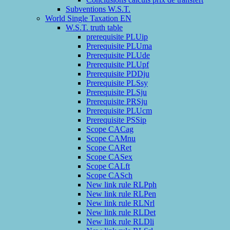
Subventions W.S.T.
World Single Taxation EN
W.S.T. truth table
prerequisite PLUip
Prerequisite PLUma
Prerequisite PLUde
Prerequisite PLUpf
Prerequisite PDDju
Prerequisite PLSsy
Prerequisite PLSju
Prerequisite PRSju
Prerequisite PLUcm
Prerequisite PSSip
Scope CACag
Scope CAMnu
Scope CARet
Scope CASex
Scope CALft
Scope CASch
New link rule RLPph
New link rule RLPen
New link rule RLNrl
New link rule RLDet
New link rule RLDli