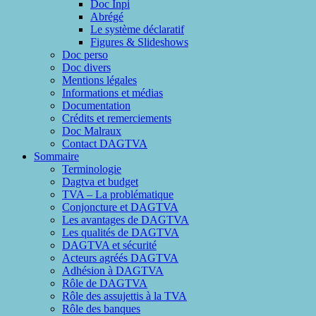
Doc Inpi
Abrégé
Le système déclaratif
Figures & Slideshows
Doc perso
Doc divers
Mentions légales
Informations et médias
Documentation
Crédits et remerciements
Doc Malraux
Contact DAGTVA
Sommaire
Terminologie
Dagtva et budget
TVA – La problématique
Conjoncture et DAGTVA
Les avantages de DAGTVA
Les qualités de DAGTVA
DAGTVA et sécurité
Acteurs agréés DAGTVA
Adhésion à DAGTVA
Rôle de DAGTVA
Rôle des assujettis à la TVA
Rôle des banques