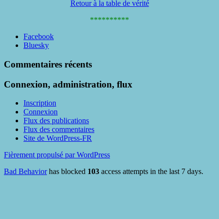
Retour à la table de vérité
**********
Partager
Facebook
la
Bluesky
publication
"Champ
Commentaires récents
d’appli
CASch"
Connexion, administration, flux
Inscription
Connexion
Flux des publications
Flux des commentaires
Site de WordPress-FR
Fièrement propulsé par WordPress
Bad Behavior
has blocked
103
access attempts in the last 7 days.