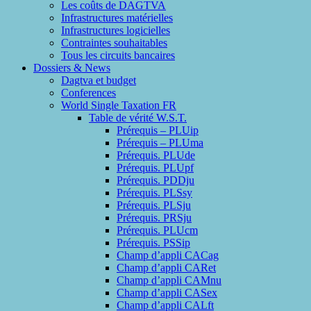
Les coûts de DAGTVA
Infrastructures matérielles
Infrastructures logicielles
Contraintes souhaitables
Tous les circuits bancaires
Dossiers & News
Dagtva et budget
Conferences
World Single Taxation FR
Table de vérité W.S.T.
Prérequis – PLUip
Prérequis – PLUma
Prérequis. PLUde
Prérequis. PLUpf
Prérequis. PDDju
Prérequis. PLSsy
Prérequis. PLSju
Prérequis. PRSju
Prérequis. PLUcm
Prérequis. PSSip
Champ d’appli CACag
Champ d’appli CARet
Champ d’appli CAMnu
Champ d’appli CASex
Champ d’appli CALft