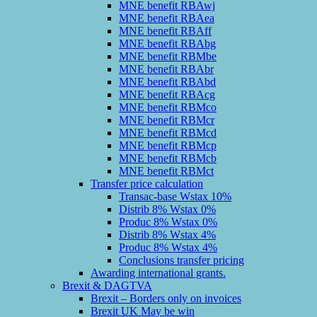
MNE benefit RBAwj
MNE benefit RBAea
MNE benefit RBAff
MNE benefit RBAbg
MNE benefit RBMbe
MNE benefit RBAbr
MNE benefit RBAbd
MNE benefit RBAcg
MNE benefit RBMco
MNE benefit RBMcr
MNE benefit RBMcd
MNE benefit RBMcp
MNE benefit RBMcb
MNE benefit RBMct
Transfer price calculation
Transac-base Wstax 10%
Distrib 8% Wstax 0%
Produc 8% Wstax 0%
Distrib 8% Wstax 4%
Produc 8% Wstax 4%
Conclusions transfer pricing
Awarding international grants.
Brexit & DAGTVA
Brexit – Borders only on invoices
Brexit UK May be win