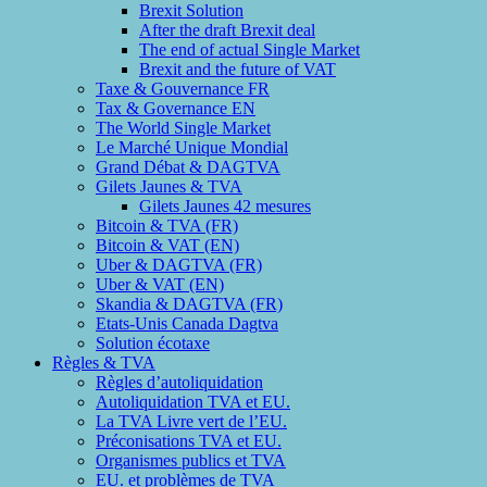
Brexit Solution
After the draft Brexit deal
The end of actual Single Market
Brexit and the future of VAT
Taxe & Gouvernance FR
Tax & Governance EN
The World Single Market
Le Marché Unique Mondial
Grand Débat & DAGTVA
Gilets Jaunes & TVA
Gilets Jaunes 42 mesures
Bitcoin & TVA (FR)
Bitcoin & VAT (EN)
Uber & DAGTVA (FR)
Uber & VAT (EN)
Skandia & DAGTVA (FR)
Etats-Unis Canada Dagtva
Solution écotaxe
Règles & TVA
Règles d’autoliquidation
Autoliquidation TVA et EU.
La TVA Livre vert de l’EU.
Préconisations TVA et EU.
Organismes publics et TVA
EU. et problèmes de TVA