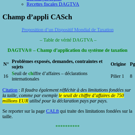
Recettes fiscales DAGTVA
Champ d’appli CASch
Proposition d’un Dispositif Mondial de Taxation
– Table de vérité DAGTVA –
DAGTVA® – Champ d’application du système de taxation
Problèmes exposés, demandes, contraintes et
N°
Origine
P
sujets
S
euil de
ch
iffre d’affaires – déclarations
16
Pilier 1
8
internationales
Citation
:
Il faudra également réfléchir à des limitations fondées sur
la taille, comme par exemple
le seuil de chiffre d’affaires de 750
millions EUR
utilisé pour la déclaration pays par pays.
Se reporter sur la page
CALft
qui traite des limitations fondées sur la
taille.
**********