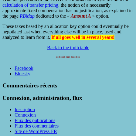
calculation of transfer pricing
, the notion of a necessarily
approximate fixed compensation has no justification, as explained in
the page
RBMap
dedicated to the «
Amount A
» option.
These taxes based by an allocation key option could eventually be
negotiated last when everything else will be in place, used and
analyzed to learn from it.
If all goes well in several years!
Back to the truth table
**********
Partager
Facebook
la
Bluesky
publication
"MNE
Commentaires récents
benefit
RBMac"
Connexion, administration, flux
Inscription
Connexion
Flux des publications
Flux des commentaires
Site de WordPress-FR