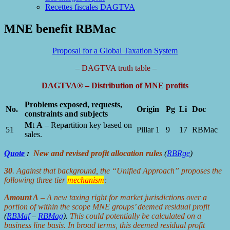
Recettes fiscales DAGTVA
MNE benefit RBMac
Proposal for a Global Taxation System
– DAGTVA truth table –
DAGTVA® – Distribution of MNE profits
Problems exposed, requests,
No.
Origin
Pg
Li
Doc
constraints and subjects
M
t
A
– Rep
a
rtition key based on
51
Pillar 1
9
17
RBMac
sales.
Quote
:
New and revised profit allocation rules
(
RBRge
)
30
. Against that background, the “Unified Approach” proposes the
following three tier
mechanism
:
Amount A
– A new taxing right for market jurisdictions over a
portion of within the scope MNE groups’ deemed residual profit
(
RBMaf
–
RBMag
).
This could potentially be calculated on a
business line basis. In broad terms, this deemed residual profit