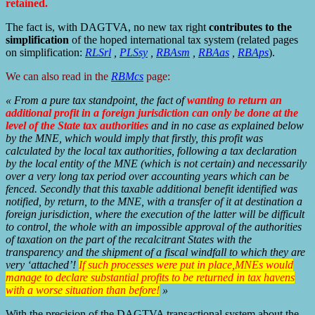
retained.
The fact is, with DAGTVA, no new tax right
contributes to the
simplification
of the hoped international tax system (related pages
on simplification:
RLSrl
,
PLSsy
,
RBAsm
,
RBAas
,
RBAps
).
We can also read in the
RBMcs
page:
« From a pure tax standpoint, the fact of
wanting to return an
additional profit in a foreign jurisdiction can only be done at the
level of the State tax authorities
and in no case as explained below
by the MNE, which would imply that firstly, this profit was
calculated by the local tax authorities, following a tax declaration
by the local entity of the MNE (which is not certain) and necessarily
over a very long tax period over accounting years which can be
fenced. Secondly that this taxable additional benefit identified was
notified, by return, to the MNE, with a transfer of it at destination a
foreign jurisdiction, where the execution of the latter will be difficult
to control, the whole with an impossible approval of the authorities
of taxation on the part of the recalcitrant States with the
transparency and the shipment of a fiscal windfall to which they are
very ‘attached’!
If such processes were put in place,MNEs would
manage to declare substantial profits to be returned in tax havens
with a worse situation than before!
»
With the precision of the DAGTVA transactional system about the