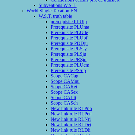
Subventions W.S.T.
World Single Taxation EN
W.S.T. truth table
prerequisite PLUip
Prerequisite PLUma
Prerequisite PLUde
Prerequisite PLUpf
Prerequisite PDDju
Prerequisite PLSsy
Prerequisite PLSju
Prerequisite PRSju
Prerequisite PLUcm
Prerequisite PSSip
Scope CACag
Scope CAMnu
Scope CARet
Scope CASex
Scope CALft
Scope CASch
New link rule RLPph
New link rule RLPen
New link rule RLNrl
New link rule RLDet
New link rule RLDli