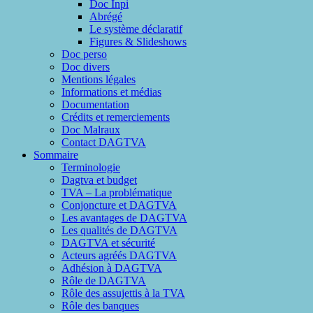
Doc Inpi
Abrégé
Le système déclaratif
Figures & Slideshows
Doc perso
Doc divers
Mentions légales
Informations et médias
Documentation
Crédits et remerciements
Doc Malraux
Contact DAGTVA
Sommaire
Terminologie
Dagtva et budget
TVA – La problématique
Conjoncture et DAGTVA
Les avantages de DAGTVA
Les qualités de DAGTVA
DAGTVA et sécurité
Acteurs agréés DAGTVA
Adhésion à DAGTVA
Rôle de DAGTVA
Rôle des assujettis à la TVA
Rôle des banques