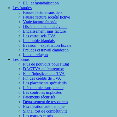
EU. et mondialisation
Les fraudes
Fausse facture sans tiers
Fausse facture société fictive
Vraie facture faussée
Dissimulation achat / vente
Encaissement sans facture
Les carrousels TVA
Le double irlandais
Evasion – expatriation fiscale
Fraudes et travail clandestin
La contrefaçon
Les bonus
Plus de pouvoirs pour l’Etat
DAGTVA et l’entreprise
Fin d’injustice de la TVA
Fin des crédits de TVA
Les placements spéculatifs
L’économie transparente
Les contrôles implicites
Paiements sécurisés
Dépassement de ressources
Fiscalisation automatique
Signal fort de compétitivité
Les marges et prix