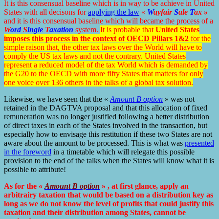
It is this consensual baseline which is in way to be achieve in United
States with all decisons for
applying the law
«
W
ayfair
S
ale
T
ax »
and it is this consensual baseline which will became the process of a
W
ord
S
ingle
T
axation
system.
It is probable that
United States
imposes this process in the context of OECD Pillars 1&2
for the
simple raison that, the other tax laws over the World will have to
comply the US tax laws and not the contrary. United States
represent a reduced model of the tax World which is demanded by
the G20 to the OECD with more fifty States that matters for only
one voice over 136 others in the talks of a global tax solution.
Likewise, we have seen that the «
Amount B option
» was not
retained in the DAGTVA proposal and that this allocation of fixed
remuneration was no longer justified following a better distribution
of direct taxes in each of the States involved in the transaction, but
especially how to envisage this restitution if these two States are not
aware about the amount to be processed. This is what was
presented
in the foreword
in a timetable which will relegate this possible
provision to the end of the talks when the States will know what it is
possible to attribute!
As for the «
Amount B option
» , at first glance, apply an
arbitrairy taxation that would be based on a distribution key as
long as we do not know the level of profits that could justify this
taxation and their distribution among States, cannot be