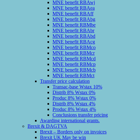
MNE benefit RBAwj
MNE benefit RBAea
MNE benefit RBAff
MNE benefit RBAbg
MNE benefit RBMbe
MNE benefit RBAbr
MNE benefit RBAbd
MNE benefit RBAcg
MNE benefit RBMco
MNE benefit RBMcr
MNE benefit RBMcd
MNE benefit RBMcp
MNE benefit RBMcb
MNE benefit RBMct
Transfer price calculation
Transac-base Wstax 10%
Distrib 8% Wstax 0%
Produc 8% Wstax 0%
Distrib 8% Wstax 4%
Produc 8% Wstax 4%
Conclusions transfer pricing
Awarding international grants.
Brexit & DAGTVA
Brexit – Borders only on invoices
Brexit UK May be win