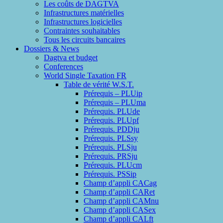
Les coûts de DAGTVA
Infrastructures matérielles
Infrastructures logicielles
Contraintes souhaitables
Tous les circuits bancaires
Dossiers & News
Dagtva et budget
Conferences
World Single Taxation FR
Table de vérité W.S.T.
Prérequis – PLUip
Prérequis – PLUma
Prérequis. PLUde
Prérequis. PLUpf
Prérequis. PDDju
Prérequis. PLSsy
Prérequis. PLSju
Prérequis. PRSju
Prérequis. PLUcm
Prérequis. PSSip
Champ d’appli CACag
Champ d’appli CARet
Champ d’appli CAMnu
Champ d’appli CASex
Champ d’appli CALft