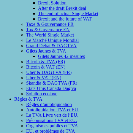
Brexit Solution
After the draft Brexit deal
The end of actual Single Market
Brexit and the future of VAT
Taxe & Gouvernance FR
Tax & Governance EN
The World Single Market
Le Marché Unique Mondial
Grand Débat & DAGTVA
Gilets Jaunes & TVA
Gilets Jaunes 42 mesures
Bitcoin & TVA (FR)
Bitcoin & VAT (EN)
Uber & DAGTVA (FR)
Uber & VAT (EN)
Skandia & DAGTVA (FR)
Etats-Unis Canada Dagtva
Solution écotaxe
Règles & TVA
Règles d’autoliquidation
Autoliquidation TVA et EU.
La TVA Livre vert de l’EU.
Préconisations TVA et EU.
Organismes publics et TVA
EU. et problèmes de TVA