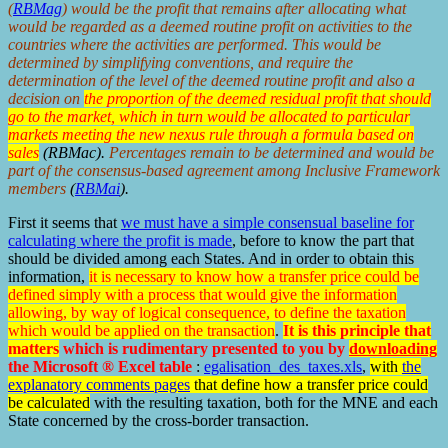
(
RBMag
) would be the profit that remains after allocating what
would be regarded as a deemed routine profit on activities to the
countries where the activities are performed. This would be
determined by simplifying conventions, and require the
determination of the level of the deemed routine profit and also a
decision on
the proportion of the deemed residual profit that should
go to the market, which in turn would be allocated to particular
markets meeting the new nexus rule through a formula based on
sales
(RBMac).
Percentages remain to be determined and would be
part of the consensus-based agreement among Inclusive Framework
members
(
RBMai
).
First it seems that
we must have a simple consensual baseline for
calculating where the profit is made
, before to know the part that
should be divided among each States. And in order to obtain this
information,
it is necessary to know how a transfer price could be
defined simply with a process that would give the information
allowing, by way of logical consequence, to define the taxation
which would be applied on the transaction
.
It is this principle that
matters
which is rudimentary presented to you by
downloading
the Microsoft ® Excel table
:
egalisation_des_taxes.xls
,
with
the
explanatory comments pages
that define how a transfer price could
be calculated
with the resulting taxation, both for the MNE and each
State concerned by the cross-border transaction.