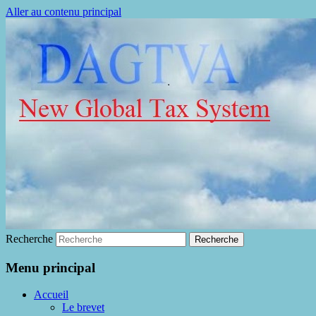
Aller au contenu principal
La fin de la fraude à la TVA
DAGTVA
Recherche
Menu principal
Accueil
Le brevet