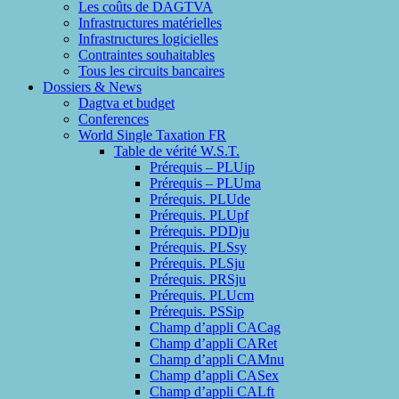
Les coûts de DAGTVA
Infrastructures matérielles
Infrastructures logicielles
Contraintes souhaitables
Tous les circuits bancaires
Dossiers & News
Dagtva et budget
Conferences
World Single Taxation FR
Table de vérité W.S.T.
Prérequis – PLUip
Prérequis – PLUma
Prérequis. PLUde
Prérequis. PLUpf
Prérequis. PDDju
Prérequis. PLSsy
Prérequis. PLSju
Prérequis. PRSju
Prérequis. PLUcm
Prérequis. PSSip
Champ d’appli CACag
Champ d’appli CARet
Champ d’appli CAMnu
Champ d’appli CASex
Champ d’appli CALft