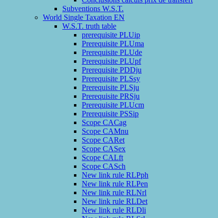
Subventions W.S.T.
World Single Taxation EN
W.S.T. truth table
prerequisite PLUip
Prerequisite PLUma
Prerequisite PLUde
Prerequisite PLUpf
Prerequisite PDDju
Prerequisite PLSsy
Prerequisite PLSju
Prerequisite PRSju
Prerequisite PLUcm
Prerequisite PSSip
Scope CACag
Scope CAMnu
Scope CARet
Scope CASex
Scope CALft
Scope CASch
New link rule RLPph
New link rule RLPen
New link rule RLNrl
New link rule RLDet
New link rule RLDli