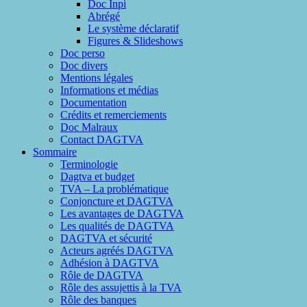
Doc Inpi
Abrégé
Le système déclaratif
Figures & Slideshows
Doc perso
Doc divers
Mentions légales
Informations et médias
Documentation
Crédits et remerciements
Doc Malraux
Contact DAGTVA
Sommaire
Terminologie
Dagtva et budget
TVA – La problématique
Conjoncture et DAGTVA
Les avantages de DAGTVA
Les qualités de DAGTVA
DAGTVA et sécurité
Acteurs agréés DAGTVA
Adhésion à DAGTVA
Rôle de DAGTVA
Rôle des assujettis à la TVA
Rôle des banques