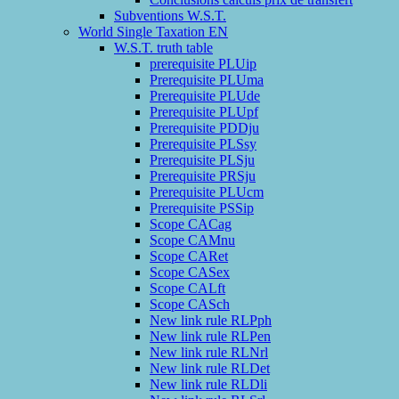
Subventions W.S.T.
World Single Taxation EN
W.S.T. truth table
prerequisite PLUip
Prerequisite PLUma
Prerequisite PLUde
Prerequisite PLUpf
Prerequisite PDDju
Prerequisite PLSsy
Prerequisite PLSju
Prerequisite PRSju
Prerequisite PLUcm
Prerequisite PSSip
Scope CACag
Scope CAMnu
Scope CARet
Scope CASex
Scope CALft
Scope CASch
New link rule RLPph
New link rule RLPen
New link rule RLNrl
New link rule RLDet
New link rule RLDli