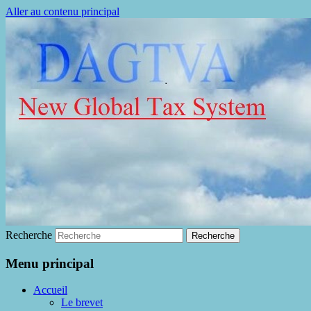
Aller au contenu principal
La fin de la fraude à la TVA
DAGTVA
Recherche
Menu principal
Accueil
Le brevet