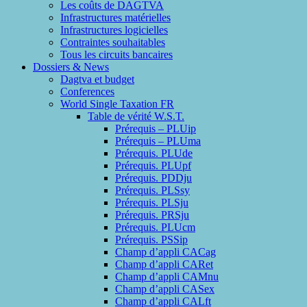
Les coûts de DAGTVA
Infrastructures matérielles
Infrastructures logicielles
Contraintes souhaitables
Tous les circuits bancaires
Dossiers & News
Dagtva et budget
Conferences
World Single Taxation FR
Table de vérité W.S.T.
Prérequis – PLUip
Prérequis – PLUma
Prérequis. PLUde
Prérequis. PLUpf
Prérequis. PDDju
Prérequis. PLSsy
Prérequis. PLSju
Prérequis. PRSju
Prérequis. PLUcm
Prérequis. PSSip
Champ d’appli CACag
Champ d’appli CARet
Champ d’appli CAMnu
Champ d’appli CASex
Champ d’appli CALft