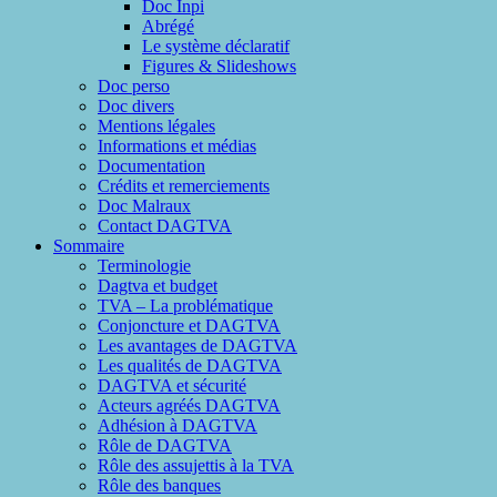
Doc Inpi
Abrégé
Le système déclaratif
Figures & Slideshows
Doc perso
Doc divers
Mentions légales
Informations et médias
Documentation
Crédits et remerciements
Doc Malraux
Contact DAGTVA
Sommaire
Terminologie
Dagtva et budget
TVA – La problématique
Conjoncture et DAGTVA
Les avantages de DAGTVA
Les qualités de DAGTVA
DAGTVA et sécurité
Acteurs agréés DAGTVA
Adhésion à DAGTVA
Rôle de DAGTVA
Rôle des assujettis à la TVA
Rôle des banques