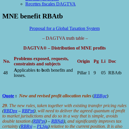
Recettes fiscales DAGTVA
MNE benefit RBAtb
Proposal for a Global Taxation System
– DAGTVA truth table –
DAGTVA® – Distribution of MNE profits
Problems exposed, requests,
No.
Origin
Pg
Li
Doc
constraints and subjects
A
pplicables
t
o
b
oth benefits and
48
Pillar 1
9
05
RBAtb
losses.
Quote
:
New and revised profit allocation rules
(
RBRge
)
29
. The new rules, taken together with existing transfer pricing rules
(
RBDpx
–
RBPpt
)
, will need to deliver the agreed quantum of profit
to market jurisdictions and do so in a way that is simple, avoids
double taxation
(
RBPpi
) –
RBNdi
),
and significantly improves tax
certainty
(
RBRsj
–
PLSju
)
relative to the current position. It is also