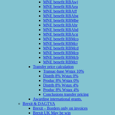
MNE benefit RBAwj
MNE benefit RBAea
MNE benefit RBAff
MNE benefit RBAbg
MNE benefit RBMbe
MNE benefit RBAbr
MNE benefit RBAbd
MNE benefit RBAcg
MNE benefit RBMco
MNE benefit RBMcr
MNE benefit RBMcd
MNE benefit RBMcp
MNE benefit RBMcb
MNE benefit RBMct
Transfer price calculation
Transac-base Wstax 10%
Distrib 8% Wstax 0%
Produc 8% Wstax 0%
Distrib 8% Wstax 4%
Produc 8% Wstax 4%
Conclusions transfer pricing
Awarding international grants.
Brexit & DAGTVA
Brexit – Borders only on invoices
Brexit UK May be win