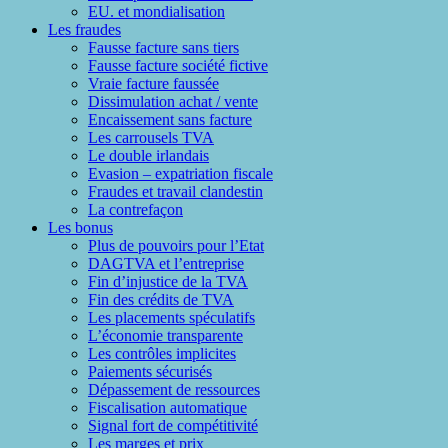
EU. et mondialisation
Les fraudes
Fausse facture sans tiers
Fausse facture société fictive
Vraie facture faussée
Dissimulation achat / vente
Encaissement sans facture
Les carrousels TVA
Le double irlandais
Evasion – expatriation fiscale
Fraudes et travail clandestin
La contrefaçon
Les bonus
Plus de pouvoirs pour l’Etat
DAGTVA et l’entreprise
Fin d’injustice de la TVA
Fin des crédits de TVA
Les placements spéculatifs
L’économie transparente
Les contrôles implicites
Paiements sécurisés
Dépassement de ressources
Fiscalisation automatique
Signal fort de compétitivité
Les marges et prix