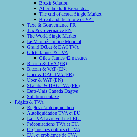
Brexit Solution
After the draft Brexit deal
The end of actual Single Market
Brexit and the future of VAT
Taxe & Gouvernance FR
Tax & Governance EN
The World Single Market
Le Marché Unique Mondial
Grand Débat & DAGTVA
Gilets Jaunes & TVA
Gilets Jaunes 42 mesures
Bitcoin & TVA (FR)
Bitcoin & VAT (EN)
Uber & DAGTVA (FR)
Uber & VAT (EN)
Skandia & DAGTVA (FR)
Etats-Unis Canada Dagtva
Solution écotaxe
Règles & TVA
Règles d’autoliquidation
Autoliquidation TVA et EU.
La TVA Livre vert de l’EU.
Préconisations TVA et EU.
Organismes publics et TVA
EU. et problèmes de TVA