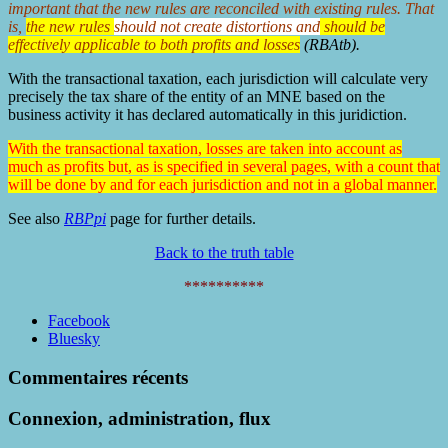
important that the new rules are reconciled with existing rules. That
is,
the new rules
should not create distortions and
should be
effectively applicable to both profits and losses
(RBAtb).
With the transactional taxation, each jurisdiction will calculate very
precisely the tax share of the entity of an MNE based on the
business activity it has declared automatically in this juridiction.
With the transactional taxation, losses are taken into account as
much as profits but, as is specified in several pages, with a count that
will be done by and for each jurisdiction and not in a global manner.
See also
RBPpi
page for further details.
Back to the truth table
**********
Partager
Facebook
la
Bluesky
publication
"MNE
Commentaires récents
benefit
RBAtb"
Connexion, administration, flux