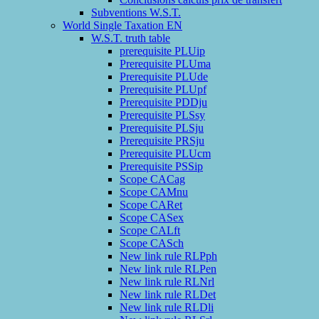
Subventions W.S.T.
World Single Taxation EN
W.S.T. truth table
prerequisite PLUip
Prerequisite PLUma
Prerequisite PLUde
Prerequisite PLUpf
Prerequisite PDDju
Prerequisite PLSsy
Prerequisite PLSju
Prerequisite PRSju
Prerequisite PLUcm
Prerequisite PSSip
Scope CACag
Scope CAMnu
Scope CARet
Scope CASex
Scope CALft
Scope CASch
New link rule RLPph
New link rule RLPen
New link rule RLNrl
New link rule RLDet
New link rule RLDli