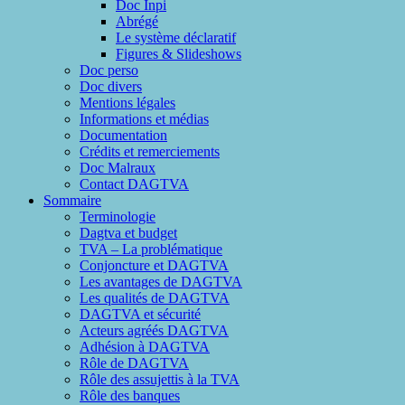
Doc Inpi
Abrégé
Le système déclaratif
Figures & Slideshows
Doc perso
Doc divers
Mentions légales
Informations et médias
Documentation
Crédits et remerciements
Doc Malraux
Contact DAGTVA
Sommaire
Terminologie
Dagtva et budget
TVA – La problématique
Conjoncture et DAGTVA
Les avantages de DAGTVA
Les qualités de DAGTVA
DAGTVA et sécurité
Acteurs agréés DAGTVA
Adhésion à DAGTVA
Rôle de DAGTVA
Rôle des assujettis à la TVA
Rôle des banques