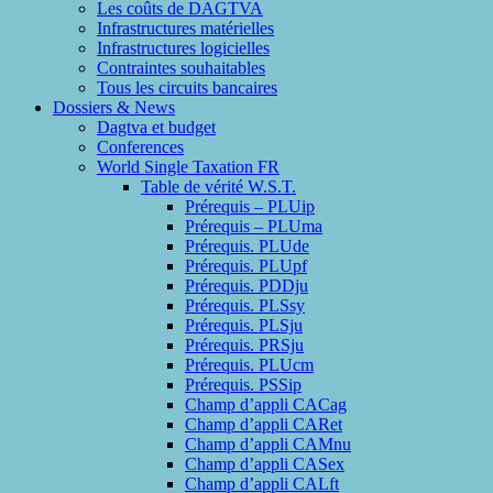
Les coûts de DAGTVA
Infrastructures matérielles
Infrastructures logicielles
Contraintes souhaitables
Tous les circuits bancaires
Dossiers & News
Dagtva et budget
Conferences
World Single Taxation FR
Table de vérité W.S.T.
Prérequis – PLUip
Prérequis – PLUma
Prérequis. PLUde
Prérequis. PLUpf
Prérequis. PDDju
Prérequis. PLSsy
Prérequis. PLSju
Prérequis. PRSju
Prérequis. PLUcm
Prérequis. PSSip
Champ d’appli CACag
Champ d’appli CARet
Champ d’appli CAMnu
Champ d’appli CASex
Champ d’appli CALft