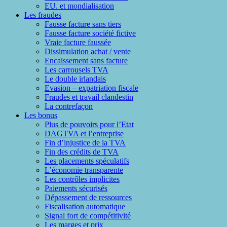
EU. et mondialisation
Les fraudes
Fausse facture sans tiers
Fausse facture société fictive
Vraie facture faussée
Dissimulation achat / vente
Encaissement sans facture
Les carrousels TVA
Le double irlandais
Evasion – expatriation fiscale
Fraudes et travail clandestin
La contrefaçon
Les bonus
Plus de pouvoirs pour l’Etat
DAGTVA et l’entreprise
Fin d’injustice de la TVA
Fin des crédits de TVA
Les placements spéculatifs
L’économie transparente
Les contrôles implicites
Paiements sécurisés
Dépassement de ressources
Fiscalisation automatique
Signal fort de compétitivité
Les marges et prix