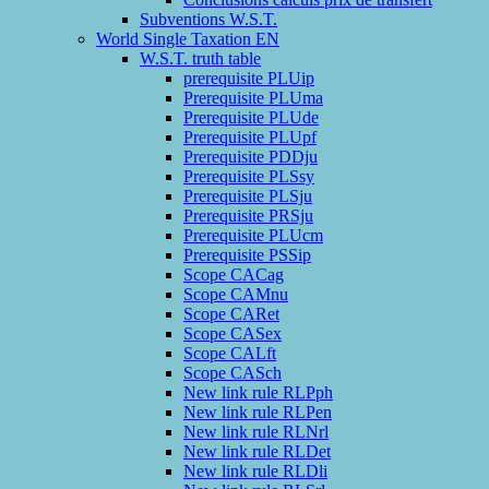
Subventions W.S.T.
World Single Taxation EN
W.S.T. truth table
prerequisite PLUip
Prerequisite PLUma
Prerequisite PLUde
Prerequisite PLUpf
Prerequisite PDDju
Prerequisite PLSsy
Prerequisite PLSju
Prerequisite PRSju
Prerequisite PLUcm
Prerequisite PSSip
Scope CACag
Scope CAMnu
Scope CARet
Scope CASex
Scope CALft
Scope CASch
New link rule RLPph
New link rule RLPen
New link rule RLNrl
New link rule RLDet
New link rule RLDli