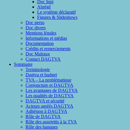
Doc Inpi
Abrégé
Le système déclaratif
Figures & Slideshows
Doc perso
Doc divers
Mentions légales
Informations et médias
Documentation
Crédits et remerciements
Doc Malraux
Contact DAGTVA
Sommaire
Terminologie
Dagtva et budget
TVA – La problématique
Conjoncture et DAGTVA
Les avantages de DAGTVA
Les qualités de DAGTVA
DAGTVA et sécurité
Acteurs agréés DAGTVA
Adhésion à DAGTVA
Rôle de DAGTVA
Rôle des assujettis à la TVA
Rôle des banques