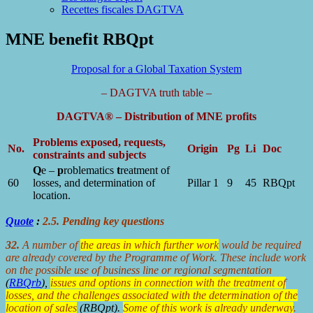
Recettes fiscales DAGTVA
MNE benefit RBQpt
Proposal for a Global Taxation System
– DAGTVA truth table –
DAGTVA® – Distribution of MNE profits
Problems exposed, requests,
No.
Origin
Pg
Li
Doc
constraints and subjects
Q
e –
p
roblematics
t
reatment of
60
losses, and determination of
Pillar 1
9
45
RBQpt
location.
Quote
:
2.5. Pending key questions
32.
A number of
the areas in which further work
would be required
are already covered by the Programme of Work. These include work
on the possible use of business line or regional segmentation
(
RBQrb
),
issues and options in connection with the treatment of
losses, and the challenges associated with the determination of the
location of sales
(RBQpt
).
Some of this work is already underway
.