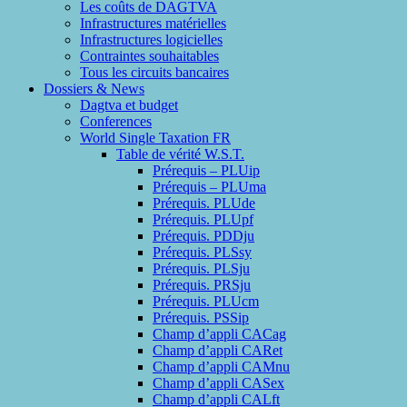
Les coûts de DAGTVA
Infrastructures matérielles
Infrastructures logicielles
Contraintes souhaitables
Tous les circuits bancaires
Dossiers & News
Dagtva et budget
Conferences
World Single Taxation FR
Table de vérité W.S.T.
Prérequis – PLUip
Prérequis – PLUma
Prérequis. PLUde
Prérequis. PLUpf
Prérequis. PDDju
Prérequis. PLSsy
Prérequis. PLSju
Prérequis. PRSju
Prérequis. PLUcm
Prérequis. PSSip
Champ d’appli CACag
Champ d’appli CARet
Champ d’appli CAMnu
Champ d’appli CASex
Champ d’appli CALft