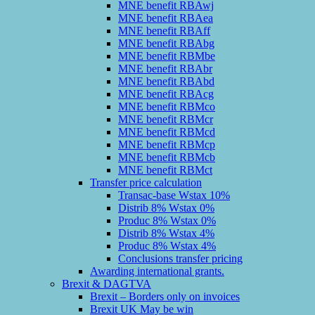
MNE benefit RBAwj
MNE benefit RBAea
MNE benefit RBAff
MNE benefit RBAbg
MNE benefit RBMbe
MNE benefit RBAbr
MNE benefit RBAbd
MNE benefit RBAcg
MNE benefit RBMco
MNE benefit RBMcr
MNE benefit RBMcd
MNE benefit RBMcp
MNE benefit RBMcb
MNE benefit RBMct
Transfer price calculation
Transac-base Wstax 10%
Distrib 8% Wstax 0%
Produc 8% Wstax 0%
Distrib 8% Wstax 4%
Produc 8% Wstax 4%
Conclusions transfer pricing
Awarding international grants.
Brexit & DAGTVA
Brexit – Borders only on invoices
Brexit UK May be win