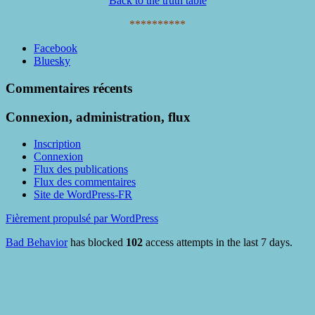
Back to the truth table
**********
Partager
Facebook
la
Bluesky
publication
"MNE
Commentaires récents
benefit
RBQpt"
Connexion, administration, flux
Inscription
Connexion
Flux des publications
Flux des commentaires
Site de WordPress-FR
Fièrement propulsé par WordPress
Bad Behavior
has blocked
102
access attempts in the last 7 days.