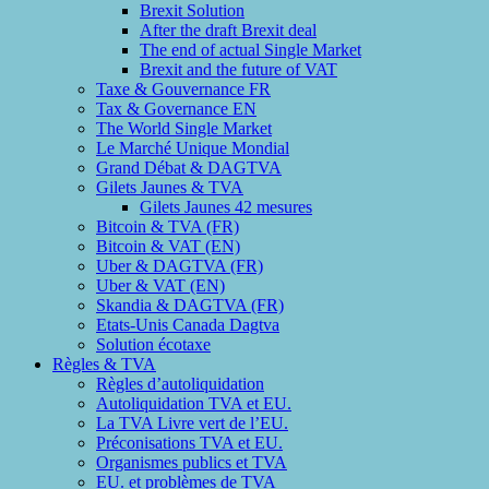
Brexit Solution
After the draft Brexit deal
The end of actual Single Market
Brexit and the future of VAT
Taxe & Gouvernance FR
Tax & Governance EN
The World Single Market
Le Marché Unique Mondial
Grand Débat & DAGTVA
Gilets Jaunes & TVA
Gilets Jaunes 42 mesures
Bitcoin & TVA (FR)
Bitcoin & VAT (EN)
Uber & DAGTVA (FR)
Uber & VAT (EN)
Skandia & DAGTVA (FR)
Etats-Unis Canada Dagtva
Solution écotaxe
Règles & TVA
Règles d’autoliquidation
Autoliquidation TVA et EU.
La TVA Livre vert de l’EU.
Préconisations TVA et EU.
Organismes publics et TVA
EU. et problèmes de TVA