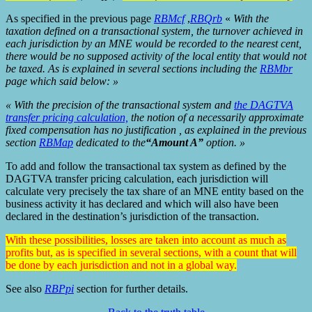
As specified in the previous page
RBMcf
,
RBQrb
«
With the
taxation defined on a transactional system, the turnover achieved in
each jurisdiction by an MNE would be recorded to the nearest cent,
there would be no supposed activity of the local entity that would not
be taxed. As is explained in several sections including the
RBMbr
page which said below: »
« With the precision of the transactional system and
the DAGTVA
transfer pricing calculation,
the notion of a necessarily approximate
fixed compensation has no justification , as explained in the previous
section
RBMap
dedicated to the
“
Amount A”
option. »
To add and follow the transactional tax system as defined by the
DAGTVA transfer pricing calculation, each jurisdiction will
calculate very precisely the tax share of an MNE entity based on the
business activity it has declared and which will also have been
declared in the destination’s jurisdiction of the transaction.
With these possibilities, losses are taken into account as much as
profits but, as is specified in several sections, with a count that will
be done by each jurisdiction and not in a global way.
See also
RBPpi
section for further details.