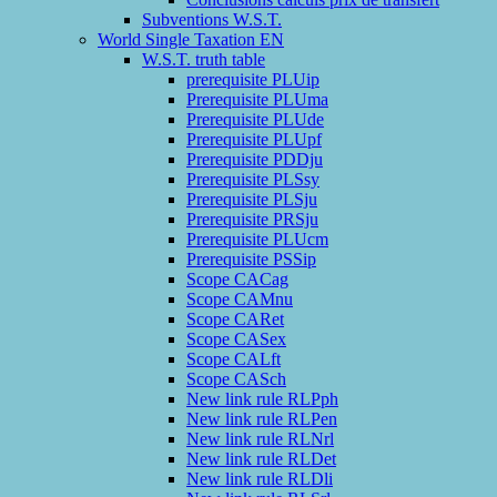
Subventions W.S.T.
World Single Taxation EN
W.S.T. truth table
prerequisite PLUip
Prerequisite PLUma
Prerequisite PLUde
Prerequisite PLUpf
Prerequisite PDDju
Prerequisite PLSsy
Prerequisite PLSju
Prerequisite PRSju
Prerequisite PLUcm
Prerequisite PSSip
Scope CACag
Scope CAMnu
Scope CARet
Scope CASex
Scope CALft
Scope CASch
New link rule RLPph
New link rule RLPen
New link rule RLNrl
New link rule RLDet
New link rule RLDli