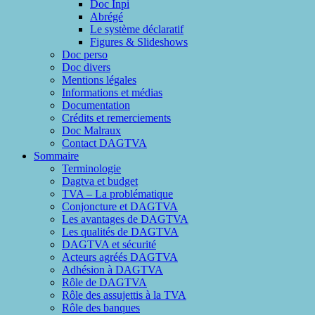
Doc Inpi
Abrégé
Le système déclaratif
Figures & Slideshows
Doc perso
Doc divers
Mentions légales
Informations et médias
Documentation
Crédits et remerciements
Doc Malraux
Contact DAGTVA
Sommaire
Terminologie
Dagtva et budget
TVA – La problématique
Conjoncture et DAGTVA
Les avantages de DAGTVA
Les qualités de DAGTVA
DAGTVA et sécurité
Acteurs agréés DAGTVA
Adhésion à DAGTVA
Rôle de DAGTVA
Rôle des assujettis à la TVA
Rôle des banques