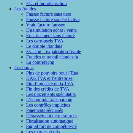
EU. et mondialisation
Les fraudes
Fausse facture sans tiers
Fausse facture société fictive
Vraie facture faussée
Dissimulation achat / vente
Encaissement sans facture
Les carrousels TVA
Le double irlandais
Evasion – expatriation fiscale
Fraudes et travail clandestin
La contrefaçon
Les bonus
Plus de pouvoirs pour l’Etat
DAGTVA et l’entreprise
Fin d’injustice de la TVA
Fin des crédits de TVA
Les placements spéculatifs
L’économie transparente
Les contrôles implicites
Paiements sécurisés
Dépassement de ressources
Fiscalisation automatique
Signal fort de compétitivité
Les marges et prix