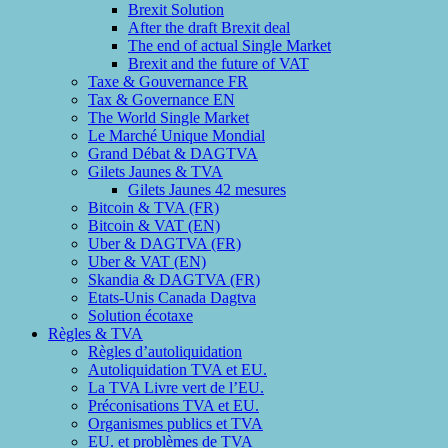
Brexit Solution
After the draft Brexit deal
The end of actual Single Market
Brexit and the future of VAT
Taxe & Gouvernance FR
Tax & Governance EN
The World Single Market
Le Marché Unique Mondial
Grand Débat & DAGTVA
Gilets Jaunes & TVA
Gilets Jaunes 42 mesures
Bitcoin & TVA (FR)
Bitcoin & VAT (EN)
Uber & DAGTVA (FR)
Uber & VAT (EN)
Skandia & DAGTVA (FR)
Etats-Unis Canada Dagtva
Solution écotaxe
Règles & TVA
Règles d’autoliquidation
Autoliquidation TVA et EU.
La TVA Livre vert de l’EU.
Préconisations TVA et EU.
Organismes publics et TVA
EU. et problèmes de TVA