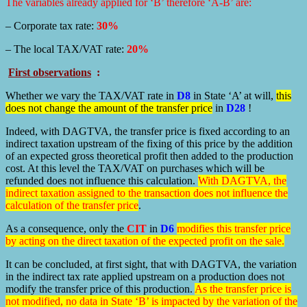
The variables already applied for ‘B’ therefore ‘A-B’ are:
– Corporate tax rate:
30%
– The local TAX/VAT rate:
20%
First observations
:
Whether we vary the TAX/VAT rate in
D8
in State ‘A’ at will,
this
does not change the amount of the transfer price
in
D28
!
Indeed, with DAGTVA, the transfer price is fixed according to an
indirect taxation upstream of the fixing of this price by the addition
of an expected gross theoretical profit then added to the production
cost. At this level the TAX/VAT on purchases which will be
refunded does not influence this calculation.
With DAGTVA, the
indirect taxation assigned to the transaction does not influence the
calculation of the transfer price
.
As a consequence, only the
CIT
in
D6
modifies this transfer price
by acting on the direct taxation of the expected profit on the sale.
It can be concluded, at first sight, that with DAGTVA, the variation
in the indirect tax rate applied upstream on a production does not
modify the transfer price of this production.
As the transfer price is
not modified, no data in State ‘B’ is impacted by the variation of the