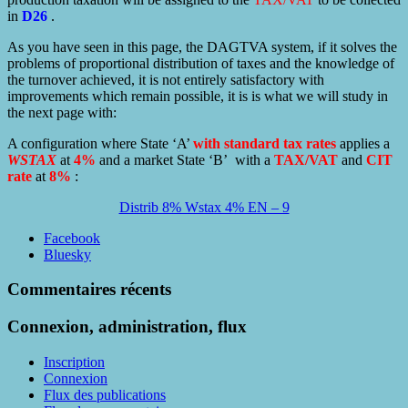
in
D26
.
As you have seen in this page, the DAGTVA system, if it solves the
problems of proportional distribution of taxes and the knowledge of
the turnover achieved, it is not entirely satisfactory with
improvements which remain possible, it is is what we will study in
the next page with:
A configuration where State ‘A’
with standard tax rates
applies a
WSTAX
at
4%
and a market State ‘B’ with a
TAX/VAT
and
CIT
rate
at
8%
:
Distrib 8% Wstax 4% EN – 9
Partager
Facebook
la
Bluesky
publication
"Produc
Commentaires récents
8%
Wstax
Connexion, administration, flux
0%
EN"
Inscription
Connexion
Flux des publications