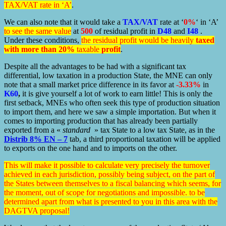
TAX/VAT rate in ‘A’
.
We can also note that it would take a
TAX/VAT
rate at ‘
0%
‘ in ‘A’
to see the same value
at
500
of residual profit in
D48
and
I48
.
Under these conditions,
the residual profit would be heavily
taxed
with more than 20%
taxable
profit
.
Despite all the advantages to be had with a significant tax
differential, low taxation in a production State, the MNE can only
note that a small market price difference in its favor at
-3.33%
in
K60
,
it is give yourself a lot of work to earn little! This is only the
first setback, MNEs who often seek this type of production situation
to import them, and here we saw a simple importation. But when it
comes to importing production that has already been partially
exported from a «
standard
» tax State to a low tax State, as in the
Distrib 8% EN – 7
tab, a third proportional taxation will be applied
to exports on the one hand and to imports on the other.
This will make it possible to calculate very precisely the turnover
achieved in each jurisdiction, possibly being subject, on the part of
the States between themselves to a fiscal balancing which seems, for
the moment, out of scope for negotiations and impossible. to be
determined apart from what is presented to you in this area with the
DAGTVA proposal!