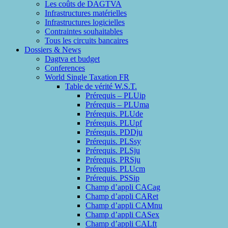
Les coûts de DAGTVA
Infrastructures matérielles
Infrastructures logicielles
Contraintes souhaitables
Tous les circuits bancaires
Dossiers & News
Dagtva et budget
Conferences
World Single Taxation FR
Table de vérité W.S.T.
Prérequis – PLUip
Prérequis – PLUma
Prérequis. PLUde
Prérequis. PLUpf
Prérequis. PDDju
Prérequis. PLSsy
Prérequis. PLSju
Prérequis. PRSju
Prérequis. PLUcm
Prérequis. PSSip
Champ d’appli CACag
Champ d’appli CARet
Champ d’appli CAMnu
Champ d’appli CASex
Champ d’appli CALft