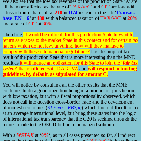
We also see that the low tax revenues of the production State ‘A’ are
all the more affected as the rate of
TAX/VAT
and
CIT
are low with
a loss of more than half at
210
in
D74
instead, in the tab ‘
Transac-
base EN – 6
‘ at
480
with a balanced taxation of
TAX/VAT
at
20%
and a rate of
CIT
at
30%
.
Therefore,
it would be difficult for this production State to want to
return sale taxes to the market State in this context and for certain tax
havens which do not levy anything, how will they manage to
comply with these international regulations?
It is this implicit tax
result of the production State that is more interesting than the MNE
result as
it will induce an obligation for this State to join the ‘
fair tax
system
‘ that is offered with DAGTVA
and
will respond to binding
guidelines, by default, as stipulated for amount C
.
You will notice by consulting all the other results that the MNE
continues to do a good operation being in a production jurisdiction
with low taxation, but with a fiscal proportionality observed, which
does not call into question cross-border trade and the development
of modest economies (
RLEmo
–
RBSpg
) which find it difficult to tax
at an average international level, but bring these states into the logic
of international tax transparency that the G20 is seeking through the
request made to the OECD to find a mutualized solution.
With a
WSTAX
at ‘
0%
‘, as in all cases presented so far, all indirect
production taxation will be assigned to the
TAX/VAT
to be collected