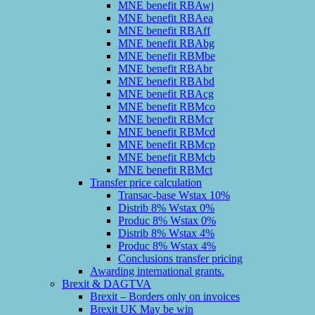
MNE benefit RBAwj
MNE benefit RBAea
MNE benefit RBAff
MNE benefit RBAbg
MNE benefit RBMbe
MNE benefit RBAbr
MNE benefit RBAbd
MNE benefit RBAcg
MNE benefit RBMco
MNE benefit RBMcr
MNE benefit RBMcd
MNE benefit RBMcp
MNE benefit RBMcb
MNE benefit RBMct
Transfer price calculation
Transac-base Wstax 10%
Distrib 8% Wstax 0%
Produc 8% Wstax 0%
Distrib 8% Wstax 4%
Produc 8% Wstax 4%
Conclusions transfer pricing
Awarding international grants.
Brexit & DAGTVA
Brexit – Borders only on invoices
Brexit UK May be win