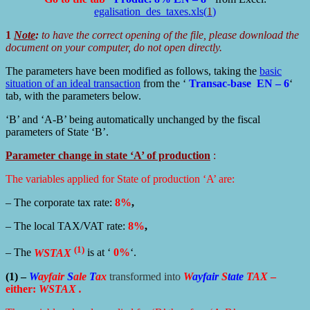
egalisation_des_taxes.xls(
1
)
1
Note
:
to have the correct opening of the file, please download the
document on your computer, do not open directly.
The parameters have been modified as follows, taking the
basic
situation of an ideal transaction
from the ‘
Transac-base EN – 6
‘
tab, with the parameters below.
‘B’ and ‘A-B’ being automatically unchanged by the fiscal
parameters of State ‘B’.
Parameter change in state ‘A’ of production
:
The variables applied for State of production ‘A’ are:
– The corporate tax rate:
8%
,
– The local TAX/VAT rate:
8%
,
(1)
– The
WSTAX
is at ‘
0%
‘.
(1) –
W
ayfair
S
ale
T
ax
transformed into
W
ayfair
S
tate
TAX
–
either:
WSTAX .