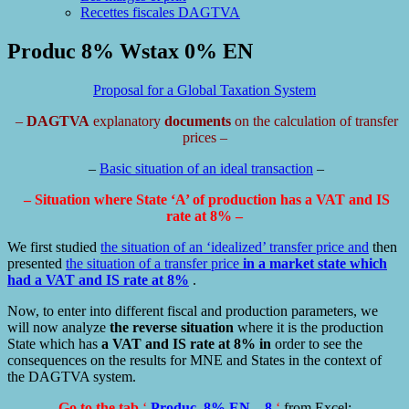
Recettes fiscales DAGTVA
Produc 8% Wstax 0% EN
Proposal for a Global Taxation System
–
DAGTVA
explanatory
documents
on the calculation of transfer
prices –
–
Basic situation of an ideal transaction
–
– Situation where State ‘A’ of production has a VAT and IS
rate at 8% –
We first studied
the situation of an ‘idealized’ transfer price and
then
presented
the situation of a transfer price
in a market state which
had a
VAT and IS rate at 8%
.
Now, to enter into different fiscal and production parameters, we
will now analyze
the reverse situation
where it is the production
State which has
a VAT and IS rate at 8% in
order to see the
consequences on the results for MNE and States in the context of
the DAGTVA system.
Go to the tab
‘
Produc. 8% EN – 8
‘
from Excel: