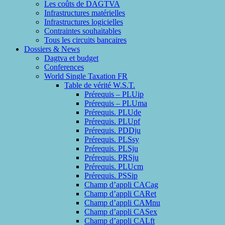
Les coûts de DAGTVA
Infrastructures matérielles
Infrastructures logicielles
Contraintes souhaitables
Tous les circuits bancaires
Dossiers & News
Dagtva et budget
Conferences
World Single Taxation FR
Table de vérité W.S.T.
Prérequis – PLUip
Prérequis – PLUma
Prérequis. PLUde
Prérequis. PLUpf
Prérequis. PDDju
Prérequis. PLSsy
Prérequis. PLSju
Prérequis. PRSju
Prérequis. PLUcm
Prérequis. PSSip
Champ d’appli CACag
Champ d’appli CARet
Champ d’appli CAMnu
Champ d’appli CASex
Champ d’appli CALft