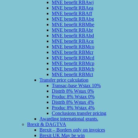
MNE benefit RBAwj
MNE benefit RBAea
MNE benefit RBAff
MNE benefit RBAbg
MNE benefit RBMbe
MNE benefit RBAbr
MNE benefit RBAbd
MNE benefit RBAcg
MNE benefit RBMco
MNE benefit RBMcr
MNE benefit RBMcd
MNE benefit RBMcp
MNE benefit RBMcb
MNE benefit RBMct
Transfer price calculation
Transac-base Wstax 10%
Distrib 8% Wstax 0%
Produc 8% Wstax 0%
Distrib 8% Wstax 4%
Produc 8% Wstax 4%
Conclusions transfer pricing
Awarding international grants.
Brexit & DAGTVA
Brexit – Borders only on invoices
Brexit UK May be win