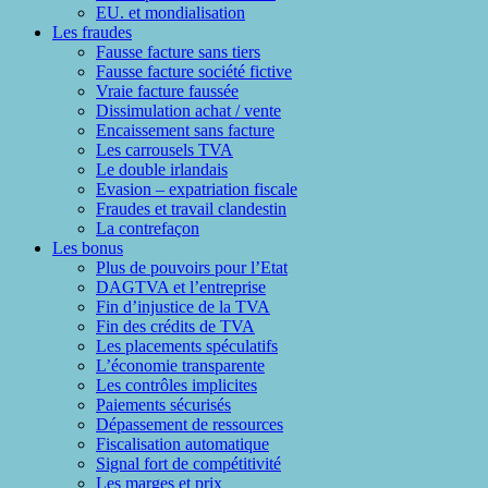
EU. et mondialisation
Les fraudes
Fausse facture sans tiers
Fausse facture société fictive
Vraie facture faussée
Dissimulation achat / vente
Encaissement sans facture
Les carrousels TVA
Le double irlandais
Evasion – expatriation fiscale
Fraudes et travail clandestin
La contrefaçon
Les bonus
Plus de pouvoirs pour l’Etat
DAGTVA et l’entreprise
Fin d’injustice de la TVA
Fin des crédits de TVA
Les placements spéculatifs
L’économie transparente
Les contrôles implicites
Paiements sécurisés
Dépassement de ressources
Fiscalisation automatique
Signal fort de compétitivité
Les marges et prix