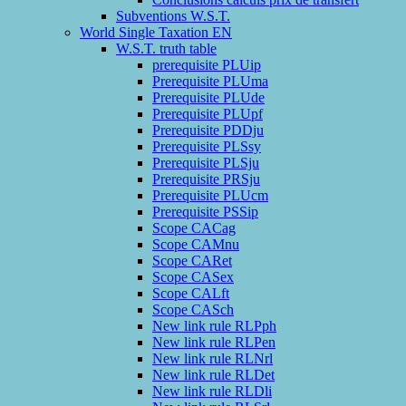
Subventions W.S.T.
World Single Taxation EN
W.S.T. truth table
prerequisite PLUip
Prerequisite PLUma
Prerequisite PLUde
Prerequisite PLUpf
Prerequisite PDDju
Prerequisite PLSsy
Prerequisite PLSju
Prerequisite PRSju
Prerequisite PLUcm
Prerequisite PSSip
Scope CACag
Scope CAMnu
Scope CARet
Scope CASex
Scope CALft
Scope CASch
New link rule RLPph
New link rule RLPen
New link rule RLNrl
New link rule RLDet
New link rule RLDli