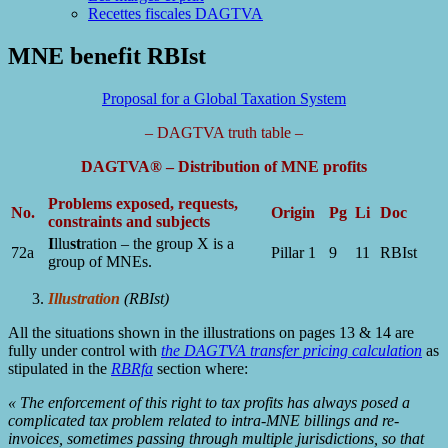
Recettes fiscales DAGTVA
MNE benefit RBIst
Proposal for a Global Taxation System
– DAGTVA truth table –
DAGTVA® – Distribution of MNE profits
Problems exposed, requests,
No.
Origin
Pg
Li
Doc
constraints and subjects
I
llu
st
ration – the group X is a
72a
Pillar 1
9
11
RBIst
group of MNEs.
Illustration
(
RBIst)
All the situations shown in the illustrations on pages 13 & 14 are
fully under control with
the DAGTVA transfer pricing calculation
as
stipulated in the
RBRfa
section where:
« The enforcement of this right to tax profits has always posed a
complicated tax problem related to intra-MNE billings and re-
invoices, sometimes passing through multiple jurisdictions, so that