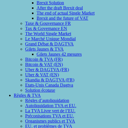
Brexit Solution
After the draft Brexit deal
The end of actual Single Market
Brexit and the future of VAT
Taxe & Gouvernance FR
Tax & Governance EN
The World Single Market
Le Marché Unique Mondial
Grand Débat & DAGTVA
Gilets Jaunes & TVA
Gilets Jaunes 42 mesures
Bitcoin & TVA (FR)
Bitcoin & VAT (EN)
Uber & DAGTVA (FR)
Uber & VAT (EN)
Skandia & DAGTVA (FR)
Etats-Unis Canada Dagtva
Solution écotaxe
Règles & TVA
Règles d’autoliquidation
Autoliquidation TVA et EU.
La TVA Livre vert de l’EU.
Préconisations TVA et EU.
Organismes publics et TVA
EU. et problèmes de TVA