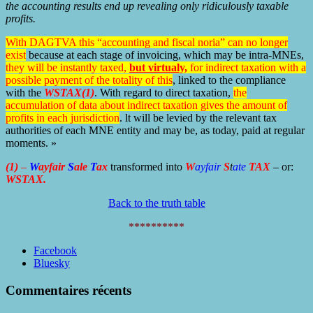
the accounting results end up revealing only ridiculously taxable
profits.
With DAGTVA this “accounting and fiscal noria” can no longer
exist
because at each stage of invoicing, which may be intra-MNEs,
they will be instantly taxed,
but virtualy,
for indirect taxation with a
possible payment of the totality of this
, linked to the compliance
with the
WSTAX(1)
. With regard to direct taxation,
the
accumulation of data about indirect taxation gives the amount of
profits in each jurisdiction
. lt will be levied by the relevant tax
authorities of each MNE entity and may be, as today, paid at regular
moments. »
(1)
–
W
ayfair
S
ale
T
ax
transformed into
W
ayfair
S
t
ate
TAX
– or:
WSTAX.
Back to the truth table
**********
Partager
Facebook
la
Bluesky
publication
"MNE
Commentaires récents
benefit
RBIst"