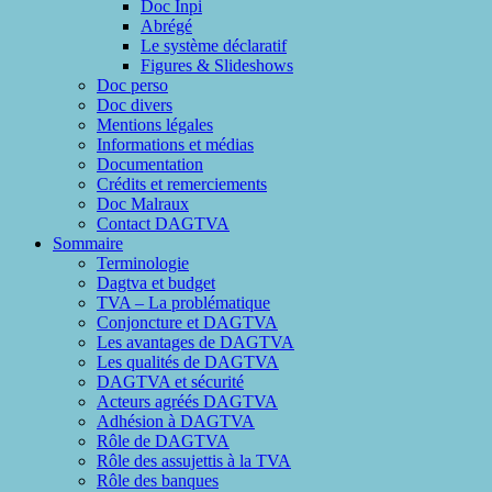
Doc Inpi
Abrégé
Le système déclaratif
Figures & Slideshows
Doc perso
Doc divers
Mentions légales
Informations et médias
Documentation
Crédits et remerciements
Doc Malraux
Contact DAGTVA
Sommaire
Terminologie
Dagtva et budget
TVA – La problématique
Conjoncture et DAGTVA
Les avantages de DAGTVA
Les qualités de DAGTVA
DAGTVA et sécurité
Acteurs agréés DAGTVA
Adhésion à DAGTVA
Rôle de DAGTVA
Rôle des assujettis à la TVA
Rôle des banques