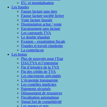
EU. et mondialisation
Les fraudes
Fausse facture sans tiers
Fausse facture société fictive
Vraie facture faussée
Dissimulation achat / vente
Encaissement sans facture
Les carrousels TVA
Le double irlandais
Evasion – expatriation fiscale
Fraudes et travail clandestin
La contrefaçon
Les bonus
Plus de pouvoirs pour l’Etat
DAGTVA et l’entreprise
Fin d’injustice de la TVA
Fin des crédits de TVA
Les placements spéculatifs
L’économie transparente
Les contrôles implicites
Paiements sécurisés
Dépassement de ressources
Fiscalisation automatique
Signal fort de compétitivité
Les marges et prix