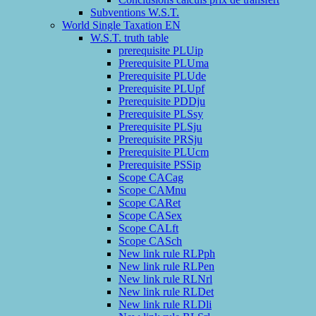
Subventions W.S.T.
World Single Taxation EN
W.S.T. truth table
prerequisite PLUip
Prerequisite PLUma
Prerequisite PLUde
Prerequisite PLUpf
Prerequisite PDDju
Prerequisite PLSsy
Prerequisite PLSju
Prerequisite PRSju
Prerequisite PLUcm
Prerequisite PSSip
Scope CACag
Scope CAMnu
Scope CARet
Scope CASex
Scope CALft
Scope CASch
New link rule RLPph
New link rule RLPen
New link rule RLNrl
New link rule RLDet
New link rule RLDli