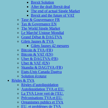
Brexit Solution
After the draft Brexit deal
The end of actual Single Market
Brexit and the future of VAT
Taxe & Gouvernance FR
Tax & Governance EN
The World Single Market
Le Marché Unique Mondial
Grand Débat & DAGTVA
Gilets Jaunes & TVA
Gilets Jaunes 42 mesures
Bitcoin & TVA (FR)
Bitcoin & VAT (EN)
Uber & DAGTVA (FR)
Uber & VAT (EN)
Skandia & DAGTVA (FR)
Etats-Unis Canada Dagtva
Solution écotaxe
Règles & TVA
Règles d’autoliquidation
Autoliquidation TVA et EU.
La TVA Livre vert de l’EU.
Préconisations TVA et EU.
Organismes publics et TVA
EU. et problèmes de TVA