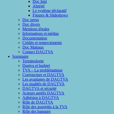
Doc Inpi
Abrégé
Le système déclaratif
Figures & Slideshows
Doc perso
Doc divers
Mentions légales
Informations et médias
Documentation
Crédits et remerciements
Doc Malraux
Contact DAGTVA
Sommaire
Terminologie
Dagtva et budget
TVA – La problématique
Conjoncture et DAGTVA
Les avantages de DAGTVA
Les qualités de DAGTVA
DAGTVA et sécurité
Acteurs agréés DAGTVA
Adhésion à DAGTVA
Rôle de DAGTVA
Rôle des assujettis à la TVA
Rôle des banques