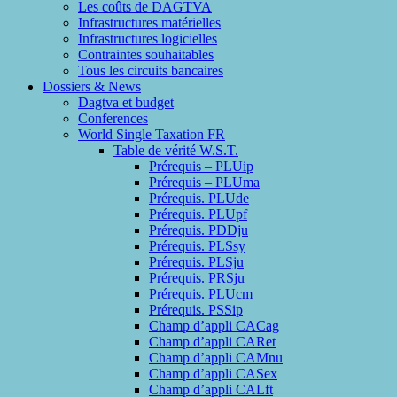
Les coûts de DAGTVA
Infrastructures matérielles
Infrastructures logicielles
Contraintes souhaitables
Tous les circuits bancaires
Dossiers & News
Dagtva et budget
Conferences
World Single Taxation FR
Table de vérité W.S.T.
Prérequis – PLUip
Prérequis – PLUma
Prérequis. PLUde
Prérequis. PLUpf
Prérequis. PDDju
Prérequis. PLSsy
Prérequis. PLSju
Prérequis. PRSju
Prérequis. PLUcm
Prérequis. PSSip
Champ d’appli CACag
Champ d’appli CARet
Champ d’appli CAMnu
Champ d’appli CASex
Champ d’appli CALft