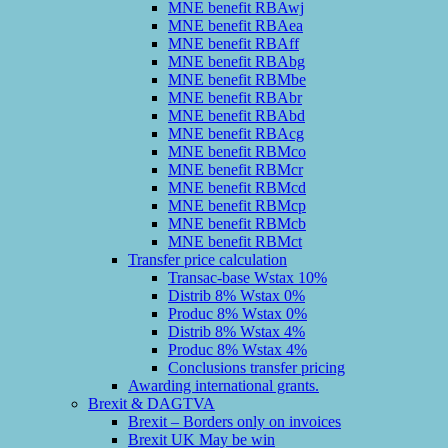
MNE benefit RBAwj
MNE benefit RBAea
MNE benefit RBAff
MNE benefit RBAbg
MNE benefit RBMbe
MNE benefit RBAbr
MNE benefit RBAbd
MNE benefit RBAcg
MNE benefit RBMco
MNE benefit RBMcr
MNE benefit RBMcd
MNE benefit RBMcp
MNE benefit RBMcb
MNE benefit RBMct
Transfer price calculation
Transac-base Wstax 10%
Distrib 8% Wstax 0%
Produc 8% Wstax 0%
Distrib 8% Wstax 4%
Produc 8% Wstax 4%
Conclusions transfer pricing
Awarding international grants.
Brexit & DAGTVA
Brexit – Borders only on invoices
Brexit UK May be win