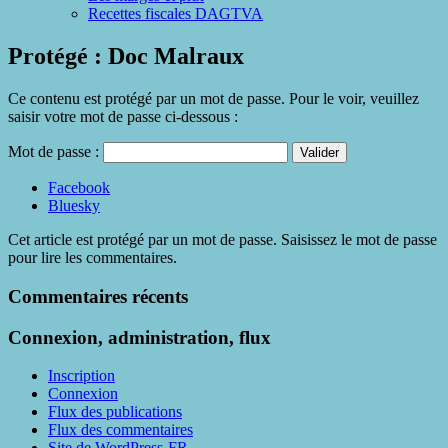
Recettes fiscales DAGTVA
Protégé : Doc Malraux
Ce contenu est protégé par un mot de passe. Pour le voir, veuillez
saisir votre mot de passe ci-dessous :
Mot de passe :
Partager
Facebook
la
Bluesky
publication
Cet article est protégé par un mot de passe. Saisissez le mot de passe
"Protégé :
pour lire les commentaires.
Doc
Malraux"
Commentaires récents
Connexion, administration, flux
Inscription
Connexion
Flux des publications
Flux des commentaires
Site de WordPress-FR