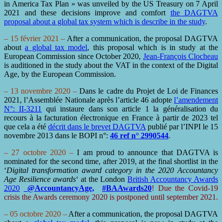
in America Tax Plan » was unveiled by the US Treasury on 7 April
2021 and these decisions improve and comfort
the DAGTVA
proposal about a global tax system which is describe in the study
.
– 15 février 2021 –
After a communication, the proposal DAGTVA
about
a global tax model
, this proposal which is in study at the
European Commission since October 2020,
Jean-François Clocheau
is auditioned in the study about the VAT in the context of the Digital
Age, by the European Commission.
– 13 novembre 2020 –
Dans le cadre du Projet de Loi de Finances
2021, l’Assemblée Nationale après l’article 46 adopte
l’amendement
N°: II-3211
qui instaure dans son article 1 la généralisation du
recours à la facturation électronique en France à partir de 2023 tel
que cela a été
décrit dans le brevet DAGTVA
publié par l’INPI le 15
novembre 2013 dans le BOPI n°:
46 ref n° 2990544
.
– 27 octobre 2020 –
I am proud to announce that DAGTVA is
nominated for the second time, after 2019, at the final shortlist in the
‘
Digital transformation award category in the 2020 Accountancy
Age Resilience awards
‘ at the London
British Accountancy Awards
2020
@AccountancyAge,
#BAAwards20
! Due the Covid-19
crisis the Awards ceremony 2020 is postponed until september 2021.
– 05 octobre 2020 –
After a communication, the proposal DAGTVA