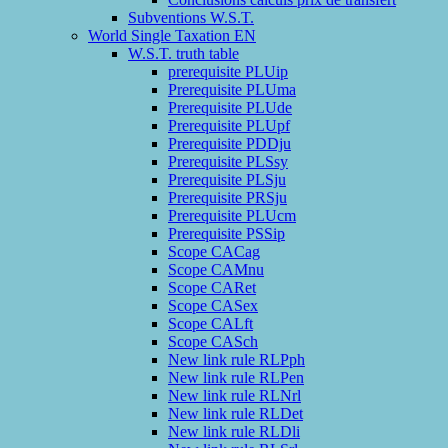
Subventions W.S.T.
World Single Taxation EN
W.S.T. truth table
prerequisite PLUip
Prerequisite PLUma
Prerequisite PLUde
Prerequisite PLUpf
Prerequisite PDDju
Prerequisite PLSsy
Prerequisite PLSju
Prerequisite PRSju
Prerequisite PLUcm
Prerequisite PSSip
Scope CACag
Scope CAMnu
Scope CARet
Scope CASex
Scope CALft
Scope CASch
New link rule RLPph
New link rule RLPen
New link rule RLNrl
New link rule RLDet
New link rule RLDli