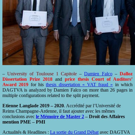
–
University of Toulouse 1 Capitole
–
Damien Falco
–
Dalloz
Dissertation Prize 2018
and
price thesis Court of Auditors’
Award 2019
for his
thesis dissertation « VAT fraud »
in which
DAGTVA is analyzed by Damien Falco on more than 26 pages in
multiple configurations related to the split payment.
Etienne Langlade 2019 – 2020
. Accrédité par l’Université de
Reims Champagne-Ardenne, il faut ajouter avec les mêmes
conclusions avec
le Mémoire de Master 2
– Droit des Affaires
mention PME – PMI
Actualités & Headlines :
La sortie du Grand Débat
avec DAGTVA