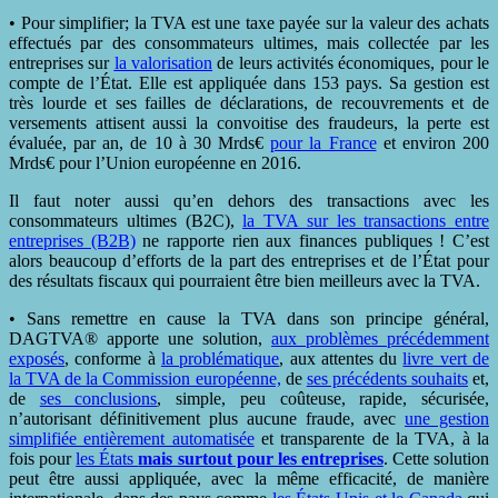
• Pour simplifier; la TVA est une taxe payée sur la valeur des achats
effectués par des consommateurs ultimes, mais collectée par les
entreprises sur
la valorisation
de leurs activités économiques, pour le
compte de l’État. Elle est appliquée dans 153 pays. Sa gestion est
très lourde et ses failles de déclarations, de recouvrements et de
versements attisent aussi la convoitise des fraudeurs, la perte est
évaluée, par an, de 10 à 30 Mrds€
pour la France
et environ 200
Mrds€ pour l’Union européenne en 2016.
Il faut noter aussi qu’en dehors des transactions avec les
consommateurs ultimes (B2C),
la TVA sur les transactions entre
entreprises (B2B)
ne rapporte rien aux finances publiques ! C’est
alors beaucoup d’efforts de la part des entreprises et de l’État pour
des résultats fiscaux qui pourraient être bien meilleurs avec la TVA.
• Sans remettre en cause la TVA dans son principe général,
DAGTVA® apporte une solution,
aux problèmes précédemment
exposés
, conforme à
la problématique
, aux attentes du
livre vert de
la TVA de la Commission européenne,
de
ses précédents souhaits
et,
de
ses conclusions
, simple, peu coûteuse, rapide, sécurisée,
n’autorisant définitivement plus aucune fraude, avec
une gestion
simplifiée entièrement automatisée
et transparente de la TVA, à la
fois pour
les États
mais surtout pour les entreprises
. Cette solution
peut être aussi appliquée, avec la même efficacité, de manière