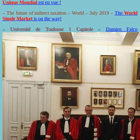
Unique Mondial
est en vue !
– The future of indirect taxation –
World
– July 2019 –
The
World
Single Market
is on the way!
–
Université de Toulouse 1 Capitole
–
Damien Falco