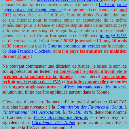
demander pourquoi cela arrive après tant d’années ?
La Cour par ce
jugement a entériné cette requête
et
supprimé « la demande » de
mai
2012
après qu’elle ait été diffusée libre de droits d’exploitation sur
ce site Internet pour le monde entier en septembre de la même
année, sauf pour la France et adoptée depuis dans de nombreux pays
à travers le e-invoicing et e-reporting, solution qui sera bientôt
généralisée dans l’Union Européenne en 2030 avec
le projet ViDA
et, de constater qu’il s’est écoulé
5082 jours
soit :
13 ans, 10 mois
et 30 jours
avant que
la Cour ne prononce un verdict
sur la création
de
Jean-François Clocheau
dont
il a payé les annuités de maintien
durant
14 ans
!
Ne pouvant commenter une décision de justice, je laisse le soin de
son appréciation au lecteur
en conservant le plaisir d’avoir été le
premier à la surface de la planète
à avoir décrit
une solution
technique
de gestion de la TVA
et
traduite comme telle
par toutes
les langues anglo-saxonnes
et
offices internationaux des brevets
,
solution qui finira par être appliquée partout dans le Monde.
C’est aussi d’avoir eu l’honneur d’être invité à présenter
DAGTVA
aux plus hauts niveaux : à la
Commission des Finances du Sénat
,
à
l’International VAT Association
, à
l’OCDE WP9
, deux fois nominé
à Londres aux
British Accountancy Awards
et d’avoir reçu un
signalement à
l’Académie des Nobel
pour avoir automatisé la
gestion de la TVA au niveau mondial !