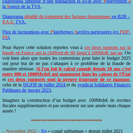
Diaporama simplifié d’une transaction B-To-B avec
P
rélèvement
à
la
S
ource de la TVA
.
Diaporama
détaillé du traitement des factures domestiques
en B2B –
P.A.S.
TVA
.
Flux de facturations avec
P
lateformes
A
gréées partenaires (ex
PDP-
PA
).
Pour étayer cette solution reportez vous à
ces deux rapports sur la
fraude en France qui la chiffrent de 60 jusqu’à 100Mrd€ par an
. On
voit bien alors que toutes les contorsions pour faire le budget 2025
ont pour but de ne pas s’attaquer à ce problème de la fraude de
manière sérieuse.
Si l’on fait le calcul cumulé depuis 10 ans c’est
entre 600 et 1000Mrds€ qui manquent dans les caisses de l’État
et
ces deux rapports sont la preuve fragrante de ce manque
,
celui
de la
DGFIP de juillet 2024
et du
syndicat Solidaires Finances
Publiques de janvier 2023
.
Imaginez la construction d’un budget avec 100Mrds€ de recettes
fiscales supplémentaires et pas seulement sur une année mais chaque
année !
******************************
– Novembre 2022 –
En
« congé sabbatique » depuis juillet 2021