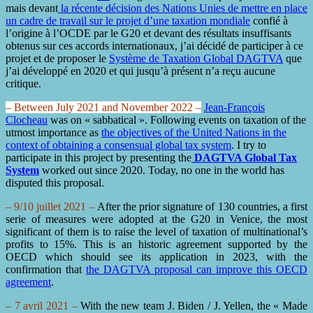
mais devant
la récente décision des Nations Unies de mettre en place
un cadre de travail sur le projet d’une taxation mondiale
confié à
l’origine à l’OCDE par le G20 et devant des résultats insuffisants
obtenus sur ces accords internationaux, j’ai décidé de participer à ce
projet et de proposer le
Système de Taxation Global DAGTVA
que
j’ai développé en 2020 et qui jusqu’à présent n’a reçu aucune
critique.
– Between July 2021 and November 2022 –
Jean-François
Clocheau
was on « sabbatical ».
Following events on taxation of the
utmost importance as
the objectives of the United Nations in the
context of obtaining a consensual global tax system
.
I try to
participate in this project by presenting the
DAGTVA Global Tax
System
worked out since 2020. Today, no one in the world has
disputed this proposal.
– 9/10 juillet 2021 –
After the prior signature of 130 countries, a first
serie of measures were adopted at the G20 in Venice, the most
significant of them is to raise the level of taxation of multinational’s
profits to 15%. This is an historic agreement supported by the
OECD which should see its application in 2023, with the
confirmation that
the DAGTVA proposal can improve this OECD
agreement
.
– 7 avril 2021 –
With the new team J. Biden / J. Yellen, the « Made