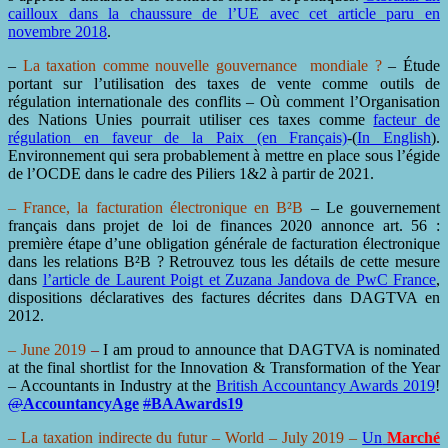
cailloux dans la chaussure de l’UE avec cet article paru en
novembre 2018
.
–
La taxation comme nouvelle gouvernance mondiale ?
– Étude
portant sur l’utilisation des taxes de vente comme outils de
régulation internationale des conflits – Où comment l’Organisation
des Nations Unies pourrait utiliser ces taxes comme
facteur de
régulation en faveur de la Paix (en Français)
-(
In English
).
Environnement qui sera probablement à mettre en place sous l’égide
de l’OCDE dans le cadre des Piliers 1&2 à partir de 2021.
– France, la facturation électronique en B²B
– Le gouvernement
français dans projet de loi de finances 2020 annonce art. 56 :
première étape d’une obligation générale de facturation électronique
dans les relations B²B ? Retrouvez tous les détails de cette mesure
dans
l’article de Laurent Poigt et Zuzana Jandova de PwC France
,
dispositions déclaratives des factures décrites dans DAGTVA en
2012.
– June 2019
–
I am proud to announce that DAGTVA is nominated
at the final shortlist for the Innovation & Transformation of the Year
– Accountants in Industry at the
British Accountancy Awards 2019
!
@
AccountancyAge
#
BAAwards19
– La taxation indirecte du futur –
World
– July 2019 –
Un
Marché