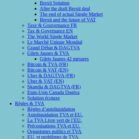
Brexit Solution
After the draft Brexit deal
The end of actual Single Market
Brexit and the future of VAT
Taxe & Gouvernance FR
Tax & Governance EN
The World Single Market
Le Marché Unique Mondial
Grand Débat & DAGTVA
Gilets Jaunes & TVA
Gilets Jaunes 42 mesures
Bitcoin & TVA (FR)
Bitcoin & VAT (EN)
Uber & DAGTVA (FR)
Uber & VAT (EN)
Skandia & DAGTVA (FR)
Etats-Unis Canada Dagtva
Solution écotaxe
Règles & TVA
Règles d’autoliquidation
Autoliquidation TVA et EU.
La TVA Livre vert de l’EU.
Préconisations TVA et EU.
Organismes publics et TVA
EU. et problèmes de TVA