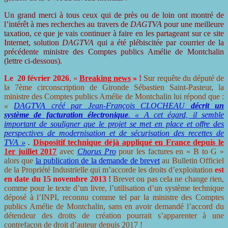
Un grand merci à tous ceux qui de près ou de loin ont montré de
l’intérêt à mes recherches au travers de
DAGTVA
pour une meilleure
taxation, ce que je vais continuer à faire en les partageant sur ce site
Internet, solution
DAGTVA
qui a été plébiscitée par courrier de la
précédente ministre des Comptes publics Amélie de Montchalin
(lettre ci-dessous).
Le 20 février 202
6
, «
Br
eaking news
» !
Sur requête du député de
la 7ème circonscription de Gironde Sébastien Saint-Pasteur, la
ministre des Comptes publics Amélie de Montchalin lui répond que :
«
DAGTVA créé par Jean-François CLOCHEAU
décrit un
système de facturation électronique
. « A cet égard, il semble
important de souligner que le projet se met en place et offre des
perspectives de modernisation et de sécurisation des recettes de
TVA »
.
Dispositif technique déjà appliqué en France depuis le
1er juillet 2017
avec
Chorus Pro
pour les factures en « B to G »
alors que
la publication de la demande de brevet
au Bulletin Officiel
de la Propriété Industrielle qui m’accorde les droits d’exploitation
est
en date du 15 novembre 2013 !
Brevet ou pas cela ne change rien,
comme pour le texte d’un livre, l’utilisation d’un système technique
déposé à l’INPI, reconnu comme tel par la ministre des Comptes
publics Amélie de Montchalin, sans en avoir demandé l’accord du
détendeur des droits de création pourrait s’apparenter à une
contrefaçon de droit d’auteur depuis 2017 !