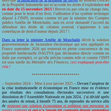
alors que
la publication de la demande de brevet
au Bulletin Officiel
de la Propriété Industrielle qui m’accorde les droits d’exploitation
est
en date du 15 novembre 2013 !
Brevet ou pas cela ne change rien,
comme pour le texte d’un livre, l’utilisation d’un système technique
déposé à l’INPI, reconnu comme tel par la ministre des Comptes
publics Amélie de Montchalin, sans en avoir demandé l’accord du
détendeur des droits de création pourrait s’apparenter à une
contrefaçon de droit d’auteur depuis 2017 !
Dans sa lettre la ministre Amélie de Monchalin
décrit la solution
gouvernementale de facturation électronique qui sera appliquée en
France septembre 2026 qui rentrerait en pleine concurrence de ma
propriété intellectuelle
DAGTVA
(par déclaration directe comme en
Italie par exemple), ce qu’elle précise comme telle et comme
l’INPI
est sous tutelle du
Ministère des Finances
,
ceci expliquant peut-être
cela !
************************
– Septembre 2024 –
Mise à jour janvier 2025
– Devant l’ampleur de
la crise institutionnelle et économique en France mise en évidence
par résultats des consultations électorales successives et une
dissolution de l’Assemblée Nationale en juin 2024, j’ai décidé après
des années de retrait, à bientôt 75 ans, de reprendre du service afin
de
proposer une solution économique et politique que personne ne
pourra contester
et qui n’a jamais été contestée depuis septembre