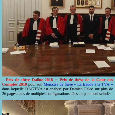
–
Prix de thèse Dalloz 2018
et
Prix de thèse de la Cour des
Comptes 2019
pour son
Mémoire de thèse « La fraude à la TVA »
dans laquelle DAGTVA est analysé par Damien Falco sur plus de
26 pages dans de multiples configurations liées au paiement scindé.