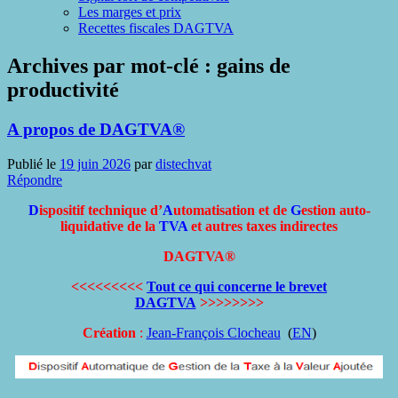
Les marges et prix
Recettes fiscales DAGTVA
Archives par mot-clé :
gains de
productivité
A propos de DAGTVA®
Publié le
19 juin 2026
par
distechvat
Répondre
D
ispositif technique d’
A
utomatisation et de
G
estion auto-
liquidative de la
TVA
et autres taxes indirectes
DAGTVA®
<<<<<<<<<
Tout ce qui concerne le brevet
DAGTVA
>>>>>>>>
Création
:
Jean-François Clocheau
(
EN
)