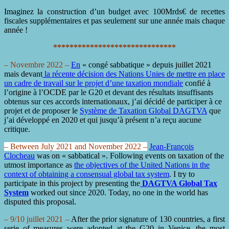
Imaginez la construction d’un budget avec 100Mrds€ de recettes
fiscales supplémentaires et pas seulement sur une année mais chaque
année !
******************************
– Novembre 2022 –
En
« congé sabbatique » depuis juillet 2021
mais devant
la récente décision des Nations Unies de mettre en place
un cadre de travail sur le projet d’une taxation mondiale
confié à
l’origine à l’OCDE par le G20 et devant des résultats insuffisants
obtenus sur ces accords internationaux, j’ai décidé de participer à ce
projet et de proposer le
Système de Taxation Global DAGTVA
que
j’ai développé en 2020 et qui jusqu’à présent n’a reçu aucune
critique.
– Between July 2021 and November 2022 –
Jean-François
Clocheau
was on « sabbatical ».
Following events on taxation of the
utmost importance as
the objectives of the United Nations in the
context of obtaining a consensual global tax system
.
I try to
participate in this project by presenting the
DAGTVA Global Tax
System
worked out since 2020. Today, no one in the world has
disputed this proposal.
– 9/10 juillet 2021 –
After the prior signature of 130 countries, a first
serie of measures were adopted at the G20 in Venice, the most