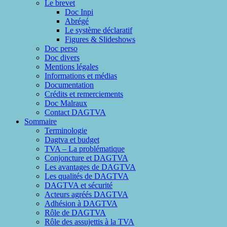
Le brevet
Doc Inpi
Abrégé
Le système déclaratif
Figures & Slideshows
Doc perso
Doc divers
Mentions légales
Informations et médias
Documentation
Crédits et remerciements
Doc Malraux
Contact DAGTVA
Sommaire
Terminologie
Dagtva et budget
TVA – La problématique
Conjoncture et DAGTVA
Les avantages de DAGTVA
Les qualités de DAGTVA
DAGTVA et sécurité
Acteurs agréés DAGTVA
Adhésion à DAGTVA
Rôle de DAGTVA
Rôle des assujettis à la TVA