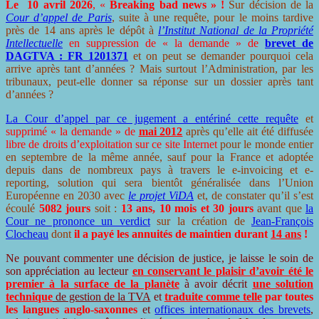
Le 10 avril 2026
, «
Breaking bad news
» !
Sur décision de la
Cour d’appel de Paris
, suite à une requête, pour le moins tardive
près de 14 ans après le dépôt à
l’Institut National de la Propriété
Intellectuelle
en suppression de « la demande » de
brevet de
DAGTVA : FR 1201371
et on peut se demander pourquoi cela
arrive après tant d’années ? Mais surtout l’Administration, par les
tribunaux, peut-elle donner sa réponse sur un dossier après tant
d’années ?
La Cour d’appel par ce jugement a entériné cette requête
et
supprimé « la demande » de
mai 2012
après qu’elle ait été diffusée
libre de droits d’exploitation sur ce site Internet
pour le monde entier
en septembre de la même année, sauf pour la France et adoptée
depuis dans de nombreux pays à travers le e-invoicing et e-
reporting, solution qui sera bientôt généralisée dans l’Union
Européenne en 2030 avec
le projet ViDA
et, de constater qu’il s’est
écoulé
5082 jours
soit :
13 ans, 10 mois et 30 jours
avant que
la
Cour ne prononce un verdict
sur la création de
Jean-François
Clocheau
dont
il a payé les annuités de maintien durant
14 ans
!
Ne pouvant commenter une décision de justice, je laisse le soin de
son appréciation au lecteur
en conservant le plaisir d’avoir été le
premier à la surface de la planète
à avoir décrit
une solution
technique
de gestion de la TVA
et
traduite comme telle
par toutes
les langues anglo-saxonnes
et
offices internationaux des brevets
,