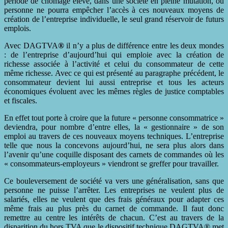
période de chômage élevé, dans une société en pleine mutation, où
personne ne pourra empêcher l’accès à ces nouveaux moyens de
création de l’entreprise individuelle, le seul grand réservoir de futurs
emplois.
Avec DAGTVA
®
il n’y a plus de différence entre les deux mondes
: de l’entreprise d’aujourd’hui qui emploie avec la création de
richesse associée à l’activité et celui du consommateur de cette
même richesse. Avec ce qui est présenté au paragraphe précédent, le
consommateur devient lui aussi entreprise et tous les acteurs
économiques évoluent avec les mêmes règles de justice comptables
et fiscales.
En effet tout porte à croire que la future « personne consommatrice »
deviendra, pour nombre d’entre elles, la « gestionnaire » de son
emploi au travers de ces nouveaux moyens techniques. L’entreprise
telle que nous la concevons aujourd’hui, ne sera plus alors dans
l’avenir qu’une coquille disposant des carnets de commandes où les
« consommateurs-employeurs » viendront se greffer pour travailler.
Ce bouleversement de société va vers une généralisation, sans que
personne ne puisse l’arrêter. Les entreprises ne veulent plus de
salariés, elles ne veulent que des frais généraux pour adapter ces
même frais au plus près du carnet de commande. Il faut donc
remettre au centre les intérêts de chacun. C’est au travers de la
disparition du hors TVA que le dispositif technique DAGTVA® met