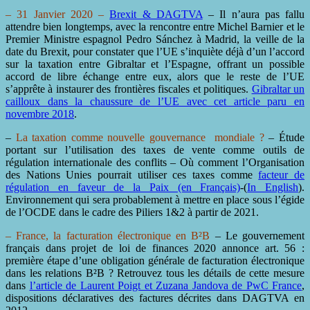
– 31 Janvier 2020 –
Brexit & DAGTVA
– Il n’aura pas fallu
attendre bien longtemps, avec la rencontre entre Michel Barnier et le
Premier Ministre espagnol Pedro Sánchez à Madrid, la veille de la
date du Brexit, pour constater que l’UE s’inquiète déjà d’un l’accord
sur la taxation entre Gibraltar et l’Espagne, offrant un possible
accord de libre échange entre eux, alors que le reste de l’UE
s’apprête à instaurer des frontières fiscales et politiques.
Gibraltar un
cailloux dans la chaussure de l’UE avec cet article paru en
novembre 2018
.
–
La taxation comme nouvelle gouvernance mondiale ?
– Étude
portant sur l’utilisation des taxes de vente comme outils de
régulation internationale des conflits – Où comment l’Organisation
des Nations Unies pourrait utiliser ces taxes comme
facteur de
régulation en faveur de la Paix (en Français)
-(
In English
).
Environnement qui sera probablement à mettre en place sous l’égide
de l’OCDE dans le cadre des Piliers 1&2 à partir de 2021.
– France, la facturation électronique en B²B
– Le gouvernement
français dans projet de loi de finances 2020 annonce art. 56 :
première étape d’une obligation générale de facturation électronique
dans les relations B²B ? Retrouvez tous les détails de cette mesure
dans
l’article de Laurent Poigt et Zuzana Jandova de PwC France
,
dispositions déclaratives des factures décrites dans DAGTVA en