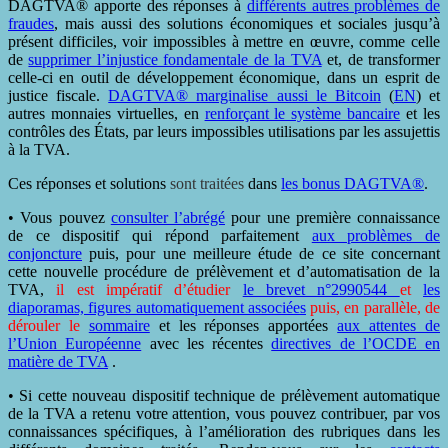
DAGTVA® apporte des réponses à
différents autres problèmes de
fraudes
, mais aussi des solutions économiques et sociales jusqu’à
présent difficiles, voir impossibles à mettre en œuvre, comme celle
de
supprimer l’injustice fondamentale de la TVA
et, de transformer
celle-ci en outil de développement économique, dans un esprit de
justice fiscale.
DAGTVA® marginalise aussi le Bitcoin
(
EN
) et
autres monnaies virtuelles, en
renforçant le système bancaire
et les
contrôles des États, par leurs impossibles utilisations par les assujettis
à la TVA.
Ces réponses et solutions
sont traitées
dans
les bonus DAGTVA®
.
• Vous pouvez
consulter l’abrégé
pour une première connaissance
de ce dispositif qui répond parfaitement
aux problèmes de
conjoncture
puis, pour une meilleure étude de ce site concernant
cette nouvelle procédure de prélèvement et d’automatisation de la
TVA,
il est impératif d’étudier
le brevet n°2990544
et
les
diaporamas, figures automatiquement associées
puis, en parallèle, de
dérouler le
sommaire
et les réponses apportées
aux attentes de
l’Union Européenne
avec les récentes
directives de l’OCDE en
matière de TVA
.
• Si cette nouveau dispositif technique de prélèvement automatique
de la TVA a retenu votre attention, vous pouvez contribuer, par vos
connaissances spécifiques, à l’amélioration des rubriques dans les