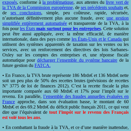
exposés
, conforme à
la problématique
, aux attentes du
livre vert de
la TVA de la Commission européenne,
de
ses précédents souhaits
et,
de
ses conclusions
, simple, peu coûteuse, rapide, sécurisée,
n’autorisant définitivement plus aucune fraude, avec
une gestion
simplifiée entièrement automatisée
et transparente de la TVA, à la
fois pour
les États
mais surtout pour les entreprises
. Cette solution
peut être aussi appliquée, avec la même efficacité, de manière
internationale, dans des pays comme
les États-Unis et le Canada
qui
utilisent des systèmes apparentés de taxation sur les ventes ou les
services, avec un renforcement des directives des lois Sarbanes-
Oxley sur les comptes des entreprises et, une réponse fiscale
automatique pour
décharger l’ensemble du système bancaire
de la
future gestion du
FATCA.
• En France, la TVA brute représente 186 Mrds€ et 136 Mrds€ nette
soit un peu plus de 50% des recettes brutes (prévisions de recettes
N° 3775 de loi de finances 2012). C’est la recette fiscale la plus
importante comparée aux 60 Mrds€ et 17% pour l’impôt sur le
revenu. En parallèle,
l’ensemble des fraudes annuelles évaluées en
France
approche, dans son évaluation basse, le montant de 60
Mrds€ et des 69.2 Mrds€ du déficit public français 2011, ce qui veut
dire que l’équivalent de
tout l’impôt sur le revenu des Français
est volé tous les ans
.
• En combattant la fraude à la TVA, et ce d’une manière inattendue,