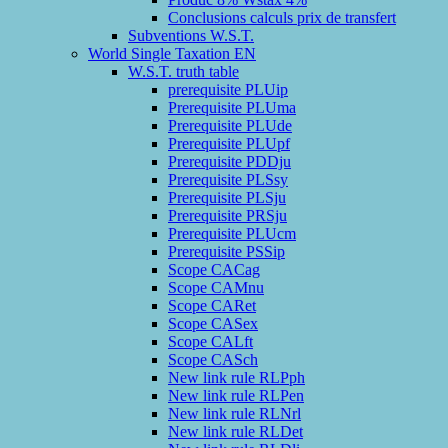
Conclusions calculs prix de transfert
Subventions W.S.T.
World Single Taxation EN
W.S.T. truth table
prerequisite PLUip
Prerequisite PLUma
Prerequisite PLUde
Prerequisite PLUpf
Prerequisite PDDju
Prerequisite PLSsy
Prerequisite PLSju
Prerequisite PRSju
Prerequisite PLUcm
Prerequisite PSSip
Scope CACag
Scope CAMnu
Scope CARet
Scope CASex
Scope CALft
Scope CASch
New link rule RLPph
New link rule RLPen
New link rule RLNrl
New link rule RLDet