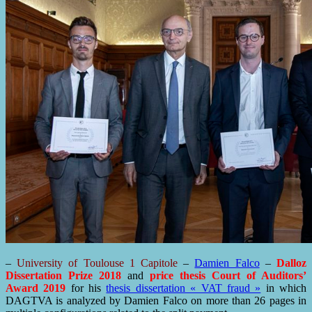
–
University of Toulouse 1 Capitole
–
Damien Falco
–
Dalloz
Dissertation Prize 2018
and
price thesis Court of Auditors’
Award 2019
for his
thesis dissertation « VAT fraud »
in which
DAGTVA is analyzed by Damien Falco on more than 26 pages in