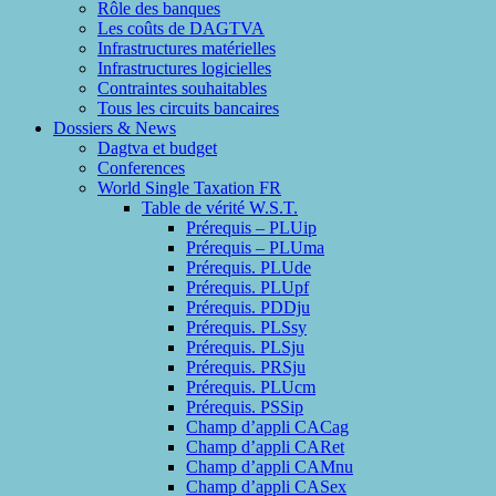
Rôle des banques
Les coûts de DAGTVA
Infrastructures matérielles
Infrastructures logicielles
Contraintes souhaitables
Tous les circuits bancaires
Dossiers & News
Dagtva et budget
Conferences
World Single Taxation FR
Table de vérité W.S.T.
Prérequis – PLUip
Prérequis – PLUma
Prérequis. PLUde
Prérequis. PLUpf
Prérequis. PDDju
Prérequis. PLSsy
Prérequis. PLSju
Prérequis. PRSju
Prérequis. PLUcm
Prérequis. PSSip
Champ d’appli CACag
Champ d’appli CARet
Champ d’appli CAMnu
Champ d’appli CASex