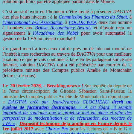
solution qui finira par être appliquée partout dans le Monde.
C’est aussi d’avoir eu l’honneur d’être invité à présenter
DAGTVA
aux plus hauts niveaux : à la
Commission des Finances du Sénat
,
à
l’International VAT Association
, à
l’OCDE WP9
, deux fois nominé
à Londres aux
British Accountancy Awards
et d’avoir reçu un
signalement à
l’Académie des Nobel
pour avoir automatisé la
gestion de la TVA au niveau mondial !
Un grand merci à tous ceux qui de près ou de loin ont montré de
l’intérêt à mes recherches au travers de
DAGTVA
pour une meilleure
taxation, ce que je vais continuer à faire en les partageant sur ce site
Internet, solution
DAGTVA
qui a été plébiscitée par courrier de la
précédente ministre des Comptes publics Amélie de Montchalin
(lettre ci-dessous).
Le 20 février 202
6
, «
Br
eaking news
» !
Sur requête du député de
la 7ème circonscription de Gironde Sébastien Saint-Pasteur, la
ministre des Comptes publics Amélie de Montchalin lui répond que :
«
DAGTVA créé par Jean-François CLOCHEAU
décrit un
système de facturation électronique
. « A cet égard, il semble
important de souligner que le projet se met en place et offre des
perspectives de modernisation et de sécurisation des recettes de
TVA »
.
Dispositif technique déjà appliqué en France depuis le
1er juillet 2017
avec
Chorus Pro
pour les factures en « B to G »