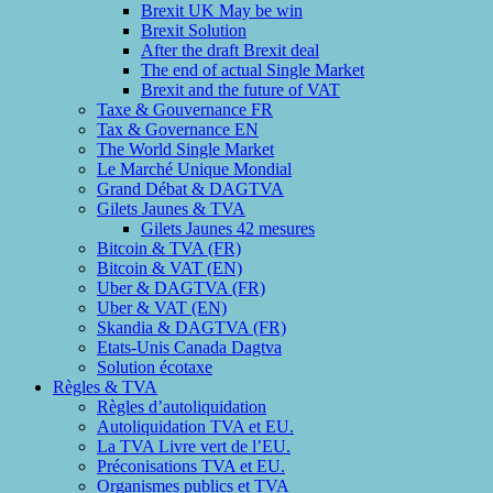
Brexit UK May be win
Brexit Solution
After the draft Brexit deal
The end of actual Single Market
Brexit and the future of VAT
Taxe & Gouvernance FR
Tax & Governance EN
The World Single Market
Le Marché Unique Mondial
Grand Débat & DAGTVA
Gilets Jaunes & TVA
Gilets Jaunes 42 mesures
Bitcoin & TVA (FR)
Bitcoin & VAT (EN)
Uber & DAGTVA (FR)
Uber & VAT (EN)
Skandia & DAGTVA (FR)
Etats-Unis Canada Dagtva
Solution écotaxe
Règles & TVA
Règles d’autoliquidation
Autoliquidation TVA et EU.
La TVA Livre vert de l’EU.
Préconisations TVA et EU.
Organismes publics et TVA