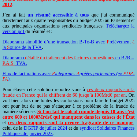
2012
.
J’en ai fait
un résumé accessible à tous
que j’ai communiqué
directement aux quatre responsables du budget 2025 au Parlement et
aux principales organisations syndicales françaises.
Téléchargez la
version pdf
du résumé et :
Diaporama simplifié d’une transaction B-To-B avec
P
rélèvement
à
la
S
ource de la TVA
.
Diaporama
détaillé du traitement des factures domestiques
en B2B –
P.A.S.
TVA
.
Flux de facturations avec
P
lateformes
A
gréées partenaires (ex
PDP-
PA
).
Pour étayer cette solution reportez vous à
ces deux rapports sur la
fraude en France qui la chiffrent de 60 jusqu’à 100Mrd€ par an
. On
voit bien alors que toutes les contorsions pour faire le budget 2025
ont pour but de ne pas s’attaquer à ce problème de la fraude de
manière sérieuse.
Si l’on fait le calcul cumulé depuis 10 ans c’est
entre 600 et 1000Mrds€ qui manquent dans les caisses de l’État
et
ces deux rapports sont la preuve fragrante de ce manque
,
celui
de la
DGFIP de juillet 2024
et du
syndicat Solidaires Finances
Publiques de janvier 2023
.