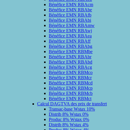
Bénéfice EMN RBAcm
Bénéfice EMN RBAbe
Bénéfice EMN RBAfb
Bénéfice EMN RBAbi
Bénéfice EMN RBAmw
Bénéfice EMN RBAwj
Bénéfice EMN RBAea
Bénéfice EMN RBAff
Bénéfice EMN RBAbg
Bénéfice EMN RBMbe
Bénéfice EMN RBAbr
Bénéfice EMN RBAbd
Bénéfice EMN RBAcg
Bénéfice EMN RBMco
Bénéfice EMN RBMcr
Bénéfice EMN RBMcd
Bénéfice EMN RBMcp
Bénéfice EMN RBMcb
Bénéfice EMN RBMct
Calcul DAGTVA des prix de transfert
Transac-base Wstax 10%
Distrib 8% Wstax 0%
Produc 8% Wstax 0%
Distrib 8% Wstax 4%
Produc 8% Wstax 4%