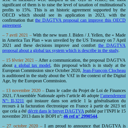
significant of them is to raise the level of taxation of multinational’s
profits to 15%. This is an historic agreement supported by the
OECD which should see its application in 2023, with the
confirmation that
the DAGTVA proposal can improve this OECD
agreement
.
– 7 avril 2021 –
With the new team J. Biden / J. Yellen, the « Made
in America Tax Plan » was unveiled by the US Treasury on 7 April
2021 and these decisions improve and comfort
the DAGTVA
proposal about a global tax system which is describe in the study
.
– 15 février 2021 –
After a communication, the proposal DAGTVA
about
a global tax model
, this proposal which is in study at the
European Commission since October 2020,
Jean-François Clocheau
is auditioned in the study about the VAT in the context of the Digital
Age, by the European Commission.
– 13 novembre 2020 –
Dans le cadre du Projet de Loi de Finances
2021, l’Assemblée Nationale après l’article 46 adopte
l’amendement
N°: II-3211
qui instaure dans son article 1 la généralisation du
recours à la facturation électronique en France à partir de 2023 tel
que cela a été
décrit dans le brevet DAGTVA
publié par l’INPI le 15
novembre 2013 dans le BOPI n°:
46 ref n° 2990544
.
– 27 octobre 2020 –
I am proud to announce that DAGTVA is