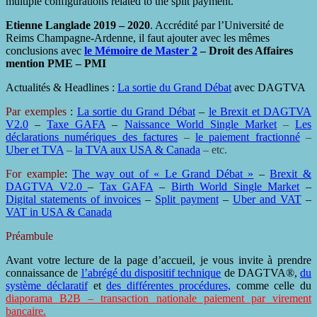
multiple configurations related to the split payment.
Etienne Langlade 2019 – 2020
. Accrédité par l’Université de
Reims Champagne-Ardenne, il faut ajouter avec les mêmes
conclusions avec
le Mémoire de Master 2
– Droit des Affaires
mention PME – PMI
Actualités & Headlines :
La sortie du Grand Débat
avec DAGTVA
Par exemples
:
La sortie du Grand Débat
–
le Brexit et DAGTVA
V2.0
–
Taxe GAFA
–
Naissance World Single Market
–
Les
déclarations numériques des factures
–
le paiement fractionné
–
Uber et TVA
–
la TVA aux USA & Canada
– etc.
For example
:
The way out of « Le Grand Débat »
–
Brexit &
DAGTVA V2.0
–
Tax GAFA
–
Birth World Single Market
–
Digital statements of invoices
–
Split payment
–
Uber and VAT
–
VAT in USA & Canada
Préambule
Avant votre lecture de la page d’accueil, je vous invite à prendre
connaissance de
l’abrégé du dispositif technique
de DAGTVA®,
du
système déclaratif
et
des différentes procédures,
comme celle du
diaporama B2B – transaction nationale paiement par virement
bancaire.