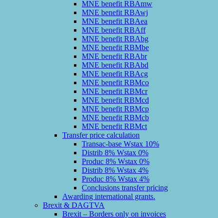
MNE benefit RBAmw
MNE benefit RBAwj
MNE benefit RBAea
MNE benefit RBAff
MNE benefit RBAbg
MNE benefit RBMbe
MNE benefit RBAbr
MNE benefit RBAbd
MNE benefit RBAcg
MNE benefit RBMco
MNE benefit RBMcr
MNE benefit RBMcd
MNE benefit RBMcp
MNE benefit RBMcb
MNE benefit RBMct
Transfer price calculation
Transac-base Wstax 10%
Distrib 8% Wstax 0%
Produc 8% Wstax 0%
Distrib 8% Wstax 4%
Produc 8% Wstax 4%
Conclusions transfer pricing
Awarding international grants.
Brexit & DAGTVA
Brexit – Borders only on invoices