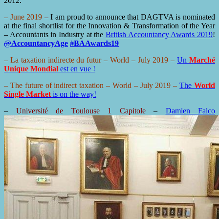
2012.
– June 2019
–
I am proud to announce that DAGTVA is nominated
at the final shortlist for the Innovation & Transformation of the Year
– Accountants in Industry at the
British Accountancy Awards 2019
!
@
AccountancyAge
#
BAAwards19
– La taxation indirecte du futur –
World
– July 2019 –
Un
Marché
Unique Mondial
est en vue !
– The future of indirect taxation –
World
– July 2019 –
The
World
Single Market
is on the way!
–
Université de Toulouse 1 Capitole
–
Damien Falco