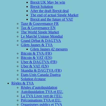
Brexit UK May be win
Brexit Solution
After the draft Brexit deal
The end of actual Single Market
Brexit and the future of VAT
Taxe & Gouvernance FR
Tax & Governance EN
The World Single Market
Le Marché Unique Mondial
Grand Débat & DAGTVA
Gilets Jaunes & TVA
Gilets Jaunes 42 mesures
Bitcoin & TVA (FR)
Bitcoin & VAT (EN)
Uber & DAGTVA (FR)
Uber & VAT (EN)
Skandia & DAGTVA (FR)
Etats-Unis Canada Dagtva
Solution écotaxe
Règles & TVA
Règles d’autoliquidation
Autoliquidation TVA et EU.
La TVA Livre vert de l’EU.
Préconisations TVA et EU.
Organismes publics et TVA