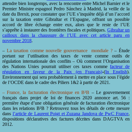
attendre bien longtemps, avec la rencontre entre Michel Barnier et le
Premier Ministre espagnol Pedro Sánchez à Madrid, la veille de la
date du Brexit, pour constater que l’UE s’inquiète déjà d’un l’accord
sur la taxation entre Gibraltar et l’Espagne, offrant un possible
accord de libre échange entre eux, alors que le reste de l’UE
s’apprête à instaurer des frontières fiscales et politiques.
Gibraltar un
cailloux dans la chaussure de l’UE avec cet article paru en
novembre 2018
.
–
La taxation comme nouvelle gouvernance mondiale ?
– Étude
portant sur l’utilisation des taxes de vente comme outils de
régulation internationale des conflits – Où comment l’Organisation
des Nations Unies pourrait utiliser ces taxes comme
facteur de
régulation en faveur de la Paix (en Français)
-(
In English
).
Environnement qui sera probablement à mettre en place sous l’égide
de l’OCDE dans le cadre des Piliers 1&2 à partir de 2021.
– France, la facturation électronique en B²B
– Le gouvernement
français dans projet de loi de finances 2020 annonce art. 56 :
première étape d’une obligation générale de facturation électronique
dans les relations B²B ? Retrouvez tous les détails de cette mesure
dans
l’article de Laurent Poigt et Zuzana Jandova de PwC France
,
dispositions déclaratives des factures décrites dans DAGTVA en
2012.