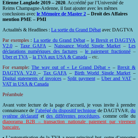
Etienne Langlade 2019 – 2020
. Accrédité par l’Université de
Reims Champagne-Ardenne, il faut ajouter avec les mêmes
conclusions avec
le Mémoire de Master 2
– Droit des Affaires
mention PME – PMI
Actualités & Headlines :
La sortie du Grand Débat
avec DAGTVA
Par exemples
:
La sortie du Grand Débat
–
le Brexit et DAGTVA
V2.0
–
Taxe GAFA
–
Naissance World Single Market
–
Les
déclarations numériques des factures
–
le paiement fractionné
–
Uber et TVA
–
la TVA aux USA & Canada
– etc.
For example
:
The way out of « Le Grand Débat »
–
Brexit &
DAGTVA V2.0
–
Tax GAFA
–
Birth World Single Market
–
Digital statements of invoices
–
Split payment
–
Uber and VAT
–
VAT in USA & Canada
Préambule
Avant votre lecture de la page d’accueil, je vous invite à prendre
connaissance de
l’abrégé du dispositif technique
de DAGTVA®,
du
système déclaratif
et
des différentes procédures,
comme celle du
diaporama B2B – transaction nationale paiement par virement
bancaire.
• L’automatisation de la TVA a pour principal but, outre d’apporter