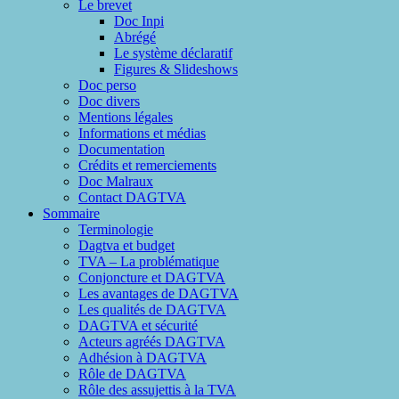
Le brevet
Doc Inpi
Abrégé
Le système déclaratif
Figures & Slideshows
Doc perso
Doc divers
Mentions légales
Informations et médias
Documentation
Crédits et remerciements
Doc Malraux
Contact DAGTVA
Sommaire
Terminologie
Dagtva et budget
TVA – La problématique
Conjoncture et DAGTVA
Les avantages de DAGTVA
Les qualités de DAGTVA
DAGTVA et sécurité
Acteurs agréés DAGTVA
Adhésion à DAGTVA
Rôle de DAGTVA
Rôle des assujettis à la TVA