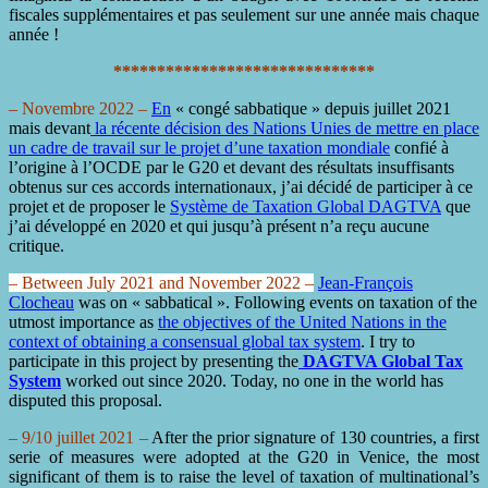
fiscales supplémentaires et pas seulement sur une année mais chaque
année !
******************************
– Novembre 2022 –
En
« congé sabbatique » depuis juillet 2021
mais devant
la récente décision des Nations Unies de mettre en place
un cadre de travail sur le projet d’une taxation mondiale
confié à
l’origine à l’OCDE par le G20 et devant des résultats insuffisants
obtenus sur ces accords internationaux, j’ai décidé de participer à ce
projet et de proposer le
Système de Taxation Global DAGTVA
que
j’ai développé en 2020 et qui jusqu’à présent n’a reçu aucune
critique.
– Between July 2021 and November 2022 –
Jean-François
Clocheau
was on « sabbatical ».
Following events on taxation of the
utmost importance as
the objectives of the United Nations in the
context of obtaining a consensual global tax system
.
I try to
participate in this project by presenting the
DAGTVA Global Tax
System
worked out since 2020. Today, no one in the world has
disputed this proposal.
– 9/10 juillet 2021 –
After the prior signature of 130 countries, a first
serie of measures were adopted at the G20 in Venice, the most
significant of them is to raise the level of taxation of multinational’s