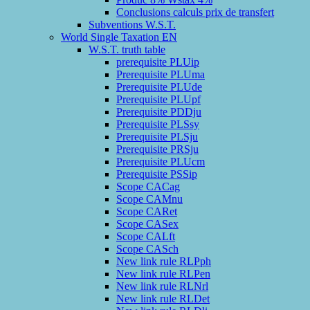
Conclusions calculs prix de transfert
Subventions W.S.T.
World Single Taxation EN
W.S.T. truth table
prerequisite PLUip
Prerequisite PLUma
Prerequisite PLUde
Prerequisite PLUpf
Prerequisite PDDju
Prerequisite PLSsy
Prerequisite PLSju
Prerequisite PRSju
Prerequisite PLUcm
Prerequisite PSSip
Scope CACag
Scope CAMnu
Scope CARet
Scope CASex
Scope CALft
Scope CASch
New link rule RLPph
New link rule RLPen
New link rule RLNrl
New link rule RLDet