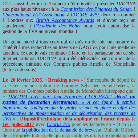
C’est aussi d’avoir eu l’honneur d’être invité à présenter
DAGTVA
aux plus hauts niveaux : à la
Commission des Finances du Sénat
,
à
l’International VAT Association
, à
l’OCDE WP9
, deux fois nominé
à Londres aux
British Accountancy Awards
et d’avoir reçu un
signalement à
l’Académie des Nobel
pour avoir automatisé la
gestion de la TVA au niveau mondial !
Un grand merci à tous ceux qui de près ou de loin ont montré de
l’intérêt à mes recherches au travers de
DAGTVA
pour une meilleure
taxation, ce que je vais continuer à faire en les partageant sur ce site
Internet, solution
DAGTVA
qui a été plébiscitée par courrier de la
précédente ministre des Comptes publics Amélie de Montchalin
(lettre ci-dessous).
Le 20 février 202
6
, «
Br
eaking news
» !
Sur requête du député de
la 7ème circonscription de Gironde Sébastien Saint-Pasteur, la
ministre des Comptes publics Amélie de Montchalin lui répond que :
«
DAGTVA créé par Jean-François CLOCHEAU
décrit un
système de facturation électronique
. « A cet égard, il semble
important de souligner que le projet se met en place et offre des
perspectives de modernisation et de sécurisation des recettes de
TVA »
.
Dispositif technique déjà appliqué en France depuis le
1er juillet 2017
avec
Chorus Pro
pour les factures en « B to G »
alors que
la publication de la demande de brevet
au Bulletin Officiel
de la Propriété Industrielle qui m’accorde les droits d’exploitation
est