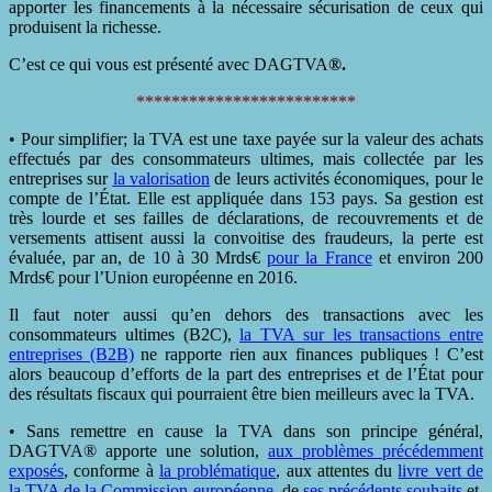
apporter les financements à la nécessaire sécurisation de ceux qui
produisent la richesse.
C’est ce qui vous est présenté avec DAGTVA
®.
*************************
• Pour simplifier; la TVA est une taxe payée sur la valeur des achats
effectués par des consommateurs ultimes, mais collectée par les
entreprises sur
la valorisation
de leurs activités économiques, pour le
compte de l’État. Elle est appliquée dans 153 pays. Sa gestion est
très lourde et ses failles de déclarations, de recouvrements et de
versements attisent aussi la convoitise des fraudeurs, la perte est
évaluée, par an, de 10 à 30 Mrds€
pour la France
et environ 200
Mrds€ pour l’Union européenne en 2016.
Il faut noter aussi qu’en dehors des transactions avec les
consommateurs ultimes (B2C),
la TVA sur les transactions entre
entreprises (B2B)
ne rapporte rien aux finances publiques ! C’est
alors beaucoup d’efforts de la part des entreprises et de l’État pour
des résultats fiscaux qui pourraient être bien meilleurs avec la TVA.
• Sans remettre en cause la TVA dans son principe général,
DAGTVA® apporte une solution,
aux problèmes précédemment
exposés
, conforme à
la problématique
, aux attentes du
livre vert de
la TVA de la Commission européenne,
de
ses précédents souhaits
et,