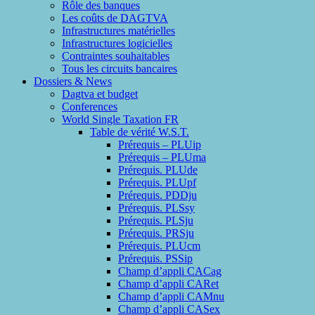
Rôle des banques
Les coûts de DAGTVA
Infrastructures matérielles
Infrastructures logicielles
Contraintes souhaitables
Tous les circuits bancaires
Dossiers & News
Dagtva et budget
Conferences
World Single Taxation FR
Table de vérité W.S.T.
Prérequis – PLUip
Prérequis – PLUma
Prérequis. PLUde
Prérequis. PLUpf
Prérequis. PDDju
Prérequis. PLSsy
Prérequis. PLSju
Prérequis. PRSju
Prérequis. PLUcm
Prérequis. PSSip
Champ d’appli CACag
Champ d’appli CARet
Champ d’appli CAMnu
Champ d’appli CASex