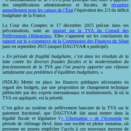
des simplifications administratives et fiscales, de
récupérer
annuellement
pour le
s caisses de l’État
l’équivalent des 2/3 du déficit
budgétaire de la France.
La Cour des Comptes le 17 décembre 2015 précise dans ses
préconisations, suite au
rapport sur la TVA du Conseil des
Prélèvements Obligatoires
. Elles s’appuient sur les conclusions du
rapport sur le e-commerce de la Commission des Finances du Sénat
paru en septembre 2015 (auquel DAGTVA
®
a participé).
« En période de fragilité budgétaire, c’est dans les résultats de la
lutte contre les diverses fraudes fiscales et la modernisation du
fonctionnement de la TVA que l’on pourra apporter une réponse
satisfaisante aux problèmes d’équilibres budgétaires. »
(NDLR) Mettre en place les finances publiques nécessaires en
regard des budgets, par une proposition de changement technique
plébiscitée par des experts internationaux et institutionnels, là où la
TVA est appliquée, est la priorité.
C’est grâce au système de prélèvement bancaire de la TVA sur le
paiement fractionné, que DAGTVA
®
fait aussi rentrer dans la
légalité fiscale et législative l’
« Uberisation » de l’économie
en
période de chômage élevé, dans une société en pleine mutation, où
personne ne pourra empêcher l’accès à ces nouveaux moyens de