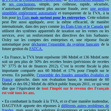
de
ses conclusions
, simple, peu coûteuse, rapide, sécurisée,
n’autorisant définitivement plus aucune fraude, avec
une gestion
simplifiée entièrement automatisée
et transparente de la TVA, à la
fois pour
les États
mais surtout pour les entreprises
. Cette solution
peut être aussi appliquée, avec la même efficacité, de manière
internationale, dans des pays comme
les États-Unis et le Canada
qui
utilisent des systèmes apparentés de taxation sur les ventes ou les
services, avec un renforcement des directives des lois Sarbanes-
Oxley sur les comptes des entreprises et, une réponse fiscale
automatique pour
décharger l’ensemble du système bancaire
de la
future gestion du
FATCA.
• En France, la TVA brute représente 186 Mrds€ et 136 Mrds€ nette
soit un peu plus de 50% des recettes brutes (prévisions de recettes
N° 3775 de loi de finances 2012). C’est la recette fiscale la plus
importante comparée aux 60 Mrds€ et 17% pour l’impôt sur le
revenu. En parallèle,
l’ensemble des fraudes annuelles évaluées en
France
approche, dans son évaluation basse, le montant de 60
Mrds€ et des 69.2 Mrds€ du déficit public français 2011, ce qui veut
dire que l’équivalent de
tout l’impôt sur le revenu des Français
est volé tous les ans
.
• En combattant la fraude à la TVA, et ce d’une manière inattendue,
DAGTVA® apporte des réponses à
différents autres problèmes de
fraudes
, mais aussi des solutions économiques et sociales jusqu’à