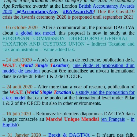
‘
Digital transformation award category in the 2020 Accountancy
Age Resilience awards
‘ at the London
British Accountancy Awards
2020
@AccountancyAge,
#BAAwards20
! Due the Covid-19
crisis the Awards ceremony 2020 is postponed until september 2021.
– 05 octobre 2020 –
After a communication, the proposal DAGTVA
about
a global tax model
, this proposal is now in study at the
EUROPEAN COMMISSION DIRECTORATE-GENERAL –
TAXATION AND CUSTOMS UNION – Indirect Taxation and
Tax administration – Value added tax.
– 24 août 2020 –
Après plus d’un an de recherche, publication de la
W.S.T
.
(
W
orld
S
ingle
T
axation
),
une étude et proposition d’un
modèle de taxation
pouvant être mutualisée au niveau international
dans le cadre du Pilier 1 & 2 de l’OCDE.
– 24 août 2020 –
After more than a year of research, publication of
the
W.S.T.
(
W
orld
S
ingle
T
axation
),
a study and the proposition for
a tax model
that can be pooled at the international level under Pillar
1 & 2 of the OECD but also in other environments.
– 16 juin 2020 –
Retrouvez les derniers diaporamas DAGTVA dans
la page consacrée au
Marché Unique Mondial
(
en Français
–
in
English
).
– 31 Janvier 2020 –
Brexit & DAGTVA
– Il n’aura pas fallu