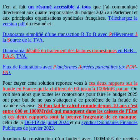
J’en ai fait
un résumé accessible à tous
que j’ai communiqué
directement aux quatre responsables du budget 2025 au Parlement et
aux principales organisations syndicales françaises.
Téléchargez la
version pdf
du résumé et :
Diaporama simplifié d’une transaction B-To-B avec
P
rélèvement
à
la
S
ource de la TVA
.
Diaporama
détaillé du traitement des factures domestiques
en B2B –
P.A.S.
TVA
.
Flux de facturations avec
P
lateformes
A
gréées partenaires (ex
PDP-
PA
).
Pour étayer cette solution reportez vous à
ces deux rapports sur la
fraude en France qui la chiffrent de 60 jusqu’à 100Mrd€ par an
. On
voit bien alors que toutes les contorsions pour faire le budget 2025
ont pour but de ne pas s’attaquer à ce problème de la fraude de
manière sérieuse.
Si l’on fait le calcul cumulé depuis 10 ans c’est
entre 600 et 1000Mrds€ qui manquent dans les caisses de l’État
et
ces deux rapports sont la preuve fragrante de ce manque
,
celui
de la
DGFIP de juillet 2024
et du
syndicat Solidaires Finances
Publiques de janvier 2023
.
Imaginez la construction d’un budget avec 100Mrds€ de recettes