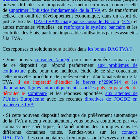
présent difficiles, voir impossibles à mettre en œuvre, comme celle
de
supprimer l’injustice fondamentale de la TVA
et, de transformer
celle-ci en outil de développement économique, dans un esprit de
justice fiscale.
DAGTVA® marginalise aussi le Bitcoin
(
EN
) et
autres monnaies virtuelles, en
renforçant le système bancaire
et les
contrôles des États, par leurs impossibles utilisations par les assujettis
à la TVA.
Ces réponses et solutions
sont traitées
dans
les bonus DAGTVA®
.
• Vous pouvez
consulter l’abrégé
pour une première connaissance
de ce dispositif qui répond parfaitement
aux problèmes de
conjoncture
puis, pour une meilleure étude de ce site concernant
cette nouvelle procédure de prélèvement et d’automatisation de la
TVA,
il est impératif d’étudier
le brevet n°2990544
et
les
diaporamas, figures automatiquement associées
puis, en parallèle, de
dérouler le
sommaire
et les réponses apportées
aux attentes de
l’Union Européenne
avec les récentes
directives de l’OCDE en
matière de TVA
.
• Si cette nouveau dispositif technique de prélèvement automatique
de la TVA a retenu votre attention, vous pouvez contribuer, par vos
connaissances spécifiques, à l’amélioration des rubriques dans les
différents domaines traités. Rendez-vous sur les
contacts
DAGTVA
. Les commentaires et remarques sont réservés au Comité