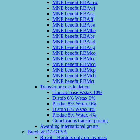
MNE benefit RBAmw
MNE benefit RBAwj
MNE benefit RBAea
MNE benefit RBAff
MNE benefit RBAbg
MNE benefit RBMbe
MNE benefit RBAbr
MNE benefit RBAbd
MNE benefit RBAcg
MNE benefit RBMco
MNE benefit RBMcr
MNE benefit RBMcd
MNE benefit RBMcp
MNE benefit RBMcb
MNE benefit RBMct
Transfer price calculation
Transac-base Wstax 10%
Distrib 8% Wstax 0%
Produc 8% Wstax 0%
Distrib 8% Wstax 4%
Produc 8% Wstax 4%
Conclusions transfer pricing
Awarding international grants.
Brexit & DAGTVA
Brexit – Borders only on invoices