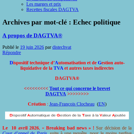
Les marges et prix
Recettes fiscales DAGTVA
Archives par mot-clé :
Echec politique
A propos de DAGTVA®
Publié le
19 juin 2026
par
distechvat
Répondre
D
ispositif technique d’
A
utomatisation et de
G
estion auto-
liquidative de la
TVA
et autres taxes indirectes
DAGTVA®
<<<<<<<<<
Tout ce qui concerne le brevet
DAGTVA
>>>>>>>>
Création
:
Jean-François Clocheau
(
EN
)
Le 10 avril 2026
, «
Breaking bad news
» !
Sur décision de la
Cour d’appel de Paris
, suite à une requête, pour le moins tardive