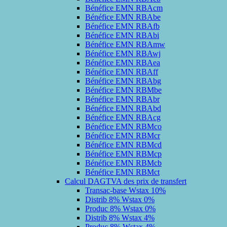
Bénéfice EMN RBAcm
Bénéfice EMN RBAbe
Bénéfice EMN RBAfb
Bénéfice EMN RBAbi
Bénéfice EMN RBAmw
Bénéfice EMN RBAwj
Bénéfice EMN RBAea
Bénéfice EMN RBAff
Bénéfice EMN RBAbg
Bénéfice EMN RBMbe
Bénéfice EMN RBAbr
Bénéfice EMN RBAbd
Bénéfice EMN RBAcg
Bénéfice EMN RBMco
Bénéfice EMN RBMcr
Bénéfice EMN RBMcd
Bénéfice EMN RBMcp
Bénéfice EMN RBMcb
Bénéfice EMN RBMct
Calcul DAGTVA des prix de transfert
Transac-base Wstax 10%
Distrib 8% Wstax 0%
Produc 8% Wstax 0%
Distrib 8% Wstax 4%
Produc 8% Wstax 4%