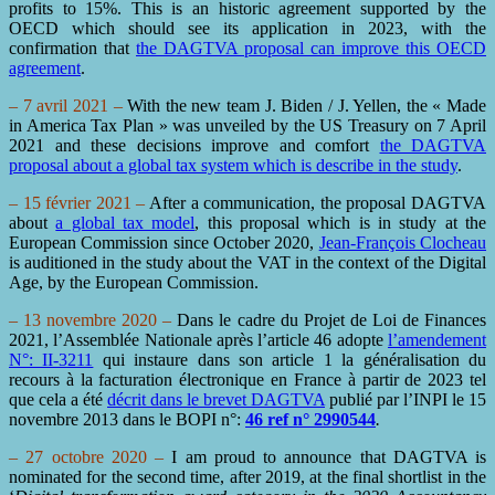
profits to 15%. This is an historic agreement supported by the
OECD which should see its application in 2023, with the
confirmation that
the DAGTVA proposal can improve this OECD
agreement
.
– 7 avril 2021 –
With the new team J. Biden / J. Yellen, the « Made
in America Tax Plan » was unveiled by the US Treasury on 7 April
2021 and these decisions improve and comfort
the DAGTVA
proposal about a global tax system which is describe in the study
.
– 15 février 2021 –
After a communication, the proposal DAGTVA
about
a global tax model
, this proposal which is in study at the
European Commission since October 2020,
Jean-François Clocheau
is auditioned in the study about the VAT in the context of the Digital
Age, by the European Commission.
– 13 novembre 2020 –
Dans le cadre du Projet de Loi de Finances
2021, l’Assemblée Nationale après l’article 46 adopte
l’amendement
N°: II-3211
qui instaure dans son article 1 la généralisation du
recours à la facturation électronique en France à partir de 2023 tel
que cela a été
décrit dans le brevet DAGTVA
publié par l’INPI le 15
novembre 2013 dans le BOPI n°:
46 ref n° 2990544
.
– 27 octobre 2020 –
I am proud to announce that DAGTVA is
nominated for the second time, after 2019, at the final shortlist in the