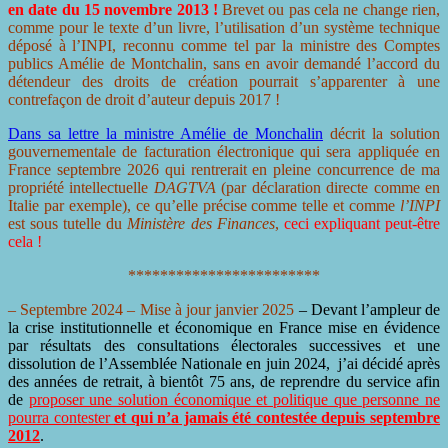
en date du 15 novembre 2013 !
Brevet ou pas cela ne change rien,
comme pour le texte d’un livre, l’utilisation d’un système technique
déposé à l’INPI, reconnu comme tel par la ministre des Comptes
publics Amélie de Montchalin, sans en avoir demandé l’accord du
détendeur des droits de création pourrait s’apparenter à une
contrefaçon de droit d’auteur depuis 2017 !
Dans sa lettre la ministre Amélie de Monchalin
décrit la solution
gouvernementale de facturation électronique qui sera appliquée en
France septembre 2026 qui rentrerait en pleine concurrence de ma
propriété intellectuelle
DAGTVA
(par déclaration directe comme en
Italie par exemple), ce qu’elle précise comme telle et comme
l’INPI
est sous tutelle du
Ministère des Finances
,
ceci expliquant peut-être
cela !
************************
– Septembre 2024 –
Mise à jour janvier 2025
– Devant l’ampleur de
la crise institutionnelle et économique en France mise en évidence
par résultats des consultations électorales successives et une
dissolution de l’Assemblée Nationale en juin 2024, j’ai décidé après
des années de retrait, à bientôt 75 ans, de reprendre du service afin
de
proposer une solution économique et politique que personne ne
pourra contester
et qui n’a jamais été contestée depuis septembre
2012
.