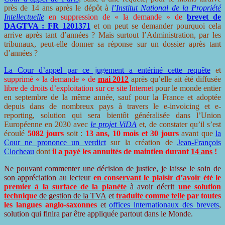
près de 14 ans après le dépôt à
l’Institut National de la Propriété
Intellectuelle
en suppression de « la demande » de
brevet de
DAGTVA : FR 1201371
et on peut se demander pourquoi cela
arrive après tant d’années ? Mais surtout l’Administration, par les
tribunaux, peut-elle donner sa réponse sur un dossier après tant
d’années ?
La Cour d’appel par ce jugement a entériné cette requête
et
supprimé « la demande » de
mai 2012
après qu’elle ait été diffusée
libre de droits d’exploitation sur ce site Internet
pour le monde entier
en septembre de la même année, sauf pour la France et adoptée
depuis dans de nombreux pays à travers le e-invoicing et e-
reporting, solution qui sera bientôt généralisée dans l’Union
Européenne en 2030 avec
le projet ViDA
et, de constater qu’il s’est
écoulé
5082 jours
soit :
13 ans, 10 mois et 30 jours
avant que
la
Cour ne prononce un verdict
sur la création de
Jean-François
Clocheau
dont
il a payé les annuités de maintien durant
14 ans
!
Ne pouvant commenter une décision de justice, je laisse le soin de
son appréciation au lecteur
en conservant le plaisir d’avoir été le
premier à la surface de la planète
à avoir décrit
une solution
technique
de gestion de la TVA
et
traduite comme telle
par toutes
les langues anglo-saxonnes
et
offices internationaux des brevets
,
solution qui finira par être appliquée partout dans le Monde.