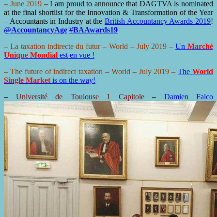
– June 2019
–
I am proud to announce that DAGTVA is nominated
at the final shortlist for the Innovation & Transformation of the Year
– Accountants in Industry at the
British Accountancy Awards 2019
!
@
AccountancyAge
#
BAAwards19
– La taxation indirecte du futur –
World
– July 2019 –
Un
Marché
Unique Mondial
est en vue !
– The future of indirect taxation –
World
– July 2019 –
The
World
Single Market
is on the way!
–
Université de Toulouse 1 Capitole
–
Damien Falco