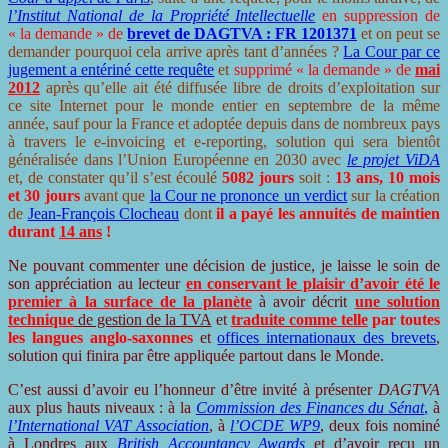
l’Institut National de la Propriété Intellectuelle
en suppression de
« la demande » de
brevet de DAGTVA : FR 1201371
et on peut se
demander pourquoi cela arrive après tant d’années ?
La Cour par ce
jugement a entériné cette requête
et
supprimé « la demande » de
mai
2012
après qu’elle ait été diffusée libre de droits d’exploitation sur
ce site Internet pour le monde entier en septembre de la même
année, sauf pour la France et adoptée depuis dans de nombreux pays
à travers le e-invoicing et e-reporting, solution qui sera bientôt
généralisée dans l’Union Européenne en 2030 avec
le projet ViDA
et, de constater qu’il s’est écoulé
5082 jours
soit :
13 ans, 10 mois
et 30 jours
avant que
la Cour ne prononce un verdict
sur la création
de
Jean-François Clocheau
dont
il a payé les annuités de maintien
durant
14 ans
!
Ne pouvant commenter une décision de justice, je laisse le soin de
son appréciation au lecteur
en conservant le plaisir d’avoir été le
premier à la surface de la planète
à avoir décrit
une solution
technique
de gestion de la TVA
et
traduite comme telle
par toutes
les langues anglo-saxonnes
et
offices internationaux des brevets
,
solution qui finira par être appliquée partout dans le Monde.
C’est aussi d’avoir eu l’honneur d’être invité à présenter
DAGTVA
aux plus hauts niveaux : à la
Commission des Finances du Sénat
,
à
l’International VAT Association
, à
l’OCDE WP9
, deux fois nominé
à Londres aux
British Accountancy Awards
et d’avoir reçu un