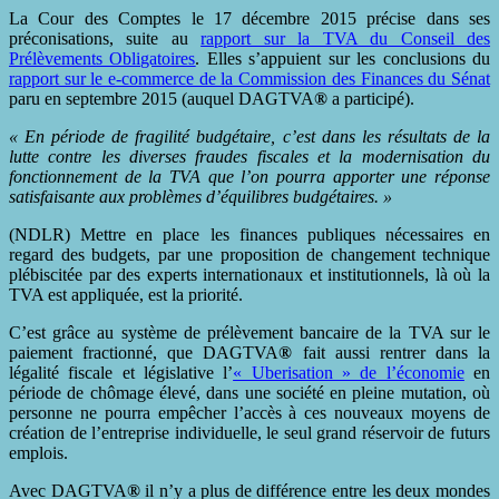
La Cour des Comptes le 17 décembre 2015 précise dans ses
préconisations, suite au
rapport sur la TVA du Conseil des
Prélèvements Obligatoires
. Elles s’appuient sur les conclusions du
rapport sur le e-commerce de la Commission des Finances du Sénat
paru en septembre 2015 (auquel DAGTVA
®
a participé).
« En période de fragilité budgétaire, c’est dans les résultats de la
lutte contre les diverses fraudes fiscales et la modernisation du
fonctionnement de la TVA que l’on pourra apporter une réponse
satisfaisante aux problèmes d’équilibres budgétaires. »
(NDLR) Mettre en place les finances publiques nécessaires en
regard des budgets, par une proposition de changement technique
plébiscitée par des experts internationaux et institutionnels, là où la
TVA est appliquée, est la priorité.
C’est grâce au système de prélèvement bancaire de la TVA sur le
paiement fractionné, que DAGTVA
®
fait aussi rentrer dans la
légalité fiscale et législative l’
« Uberisation » de l’économie
en
période de chômage élevé, dans une société en pleine mutation, où
personne ne pourra empêcher l’accès à ces nouveaux moyens de
création de l’entreprise individuelle, le seul grand réservoir de futurs
emplois.
Avec DAGTVA
®
il n’y a plus de différence entre les deux mondes