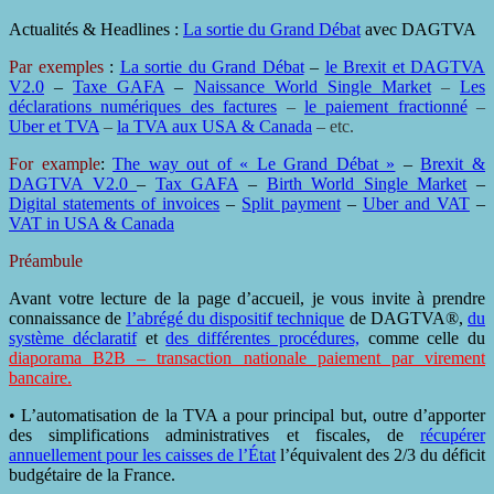
Actualités & Headlines :
La sortie du Grand Débat
avec DAGTVA
Par exemples
:
La sortie du Grand Débat
–
le Brexit et DAGTVA
V2.0
–
Taxe GAFA
–
Naissance World Single Market
–
Les
déclarations numériques des factures
–
le paiement fractionné
–
Uber et TVA
–
la TVA aux USA & Canada
– etc.
For example
:
The way out of « Le Grand Débat »
–
Brexit &
DAGTVA V2.0
–
Tax GAFA
–
Birth World Single Market
–
Digital statements of invoices
–
Split payment
–
Uber and VAT
–
VAT in USA & Canada
Préambule
Avant votre lecture de la page d’accueil, je vous invite à prendre
connaissance de
l’abrégé du dispositif technique
de DAGTVA®,
du
système déclaratif
et
des différentes procédures,
comme celle du
diaporama B2B – transaction nationale paiement par virement
bancaire.
• L’automatisation de la TVA a pour principal but, outre d’apporter
des simplifications administratives et fiscales, de
récupérer
annuellement
pour le
s caisses de l’État
l’équivalent des 2/3 du déficit
budgétaire de la France.