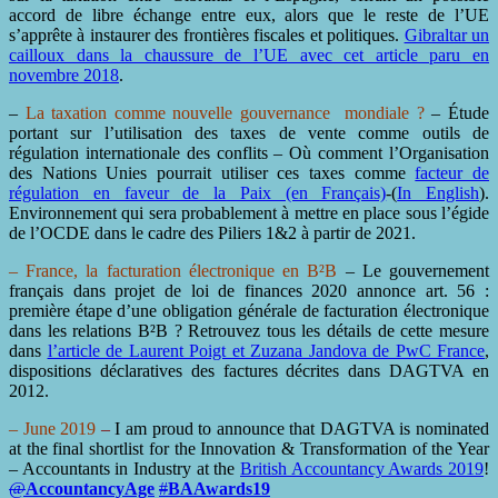
accord de libre échange entre eux, alors que le reste de l’UE
s’apprête à instaurer des frontières fiscales et politiques.
Gibraltar un
cailloux dans la chaussure de l’UE avec cet article paru en
novembre 2018
.
–
La taxation comme nouvelle gouvernance mondiale ?
– Étude
portant sur l’utilisation des taxes de vente comme outils de
régulation internationale des conflits – Où comment l’Organisation
des Nations Unies pourrait utiliser ces taxes comme
facteur de
régulation en faveur de la Paix (en Français)
-(
In English
).
Environnement qui sera probablement à mettre en place sous l’égide
de l’OCDE dans le cadre des Piliers 1&2 à partir de 2021.
– France, la facturation électronique en B²B
– Le gouvernement
français dans projet de loi de finances 2020 annonce art. 56 :
première étape d’une obligation générale de facturation électronique
dans les relations B²B ? Retrouvez tous les détails de cette mesure
dans
l’article de Laurent Poigt et Zuzana Jandova de PwC France
,
dispositions déclaratives des factures décrites dans DAGTVA en
2012.
– June 2019
–
I am proud to announce that DAGTVA is nominated
at the final shortlist for the Innovation & Transformation of the Year
– Accountants in Industry at the
British Accountancy Awards 2019
!
@
AccountancyAge
#
BAAwards19