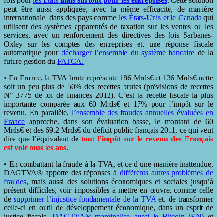
fois pour
les États
mais surtout pour les entreprises
. Cette solution
peut être aussi appliquée, avec la même efficacité, de manière
internationale, dans des pays comme
les États-Unis et le Canada
qui
utilisent des systèmes apparentés de taxation sur les ventes ou les
services, avec un renforcement des directives des lois Sarbanes-
Oxley sur les comptes des entreprises et, une réponse fiscale
automatique pour
décharger l’ensemble du système bancaire
de la
future gestion du
FATCA.
• En France, la TVA brute représente 186 Mrds€ et 136 Mrds€ nette
soit un peu plus de 50% des recettes brutes (prévisions de recettes
N° 3775 de loi de finances 2012). C’est la recette fiscale la plus
importante comparée aux 60 Mrds€ et 17% pour l’impôt sur le
revenu. En parallèle,
l’ensemble des fraudes annuelles évaluées en
France
approche, dans son évaluation basse, le montant de 60
Mrds€ et des 69.2 Mrds€ du déficit public français 2011, ce qui veut
dire que l’équivalent de
tout l’impôt sur le revenu des Français
est volé tous les ans
.
• En combattant la fraude à la TVA, et ce d’une manière inattendue,
DAGTVA® apporte des réponses à
différents autres problèmes de
fraudes
, mais aussi des solutions économiques et sociales jusqu’à
présent difficiles, voir impossibles à mettre en œuvre, comme celle
de
supprimer l’injustice fondamentale de la TVA
et, de transformer
celle-ci en outil de développement économique, dans un esprit de
justice fiscale.
DAGTVA® marginalise aussi le Bitcoin
(
EN
) et