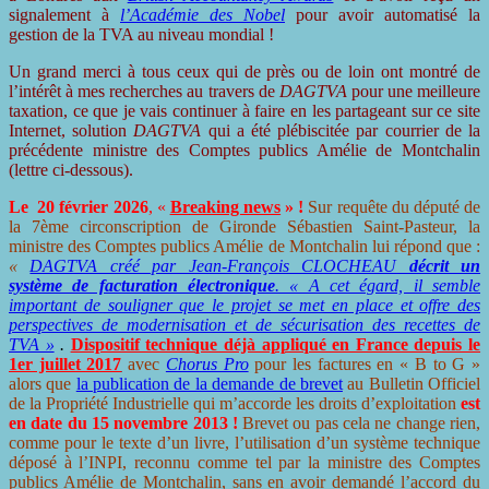
signalement à
l’Académie des Nobel
pour avoir automatisé la
gestion de la TVA au niveau mondial !
Un grand merci à tous ceux qui de près ou de loin ont montré de
l’intérêt à mes recherches au travers de
DAGTVA
pour une meilleure
taxation, ce que je vais continuer à faire en les partageant sur ce site
Internet, solution
DAGTVA
qui a été plébiscitée par courrier de la
précédente ministre des Comptes publics Amélie de Montchalin
(lettre ci-dessous).
Le 20 février 202
6
, «
Br
eaking news
» !
Sur requête du député de
la 7ème circonscription de Gironde Sébastien Saint-Pasteur, la
ministre des Comptes publics Amélie de Montchalin lui répond que :
«
DAGTVA créé par Jean-François CLOCHEAU
décrit un
système de facturation électronique
. « A cet égard, il semble
important de souligner que le projet se met en place et offre des
perspectives de modernisation et de sécurisation des recettes de
TVA »
.
Dispositif technique déjà appliqué en France depuis le
1er juillet 2017
avec
Chorus Pro
pour les factures en « B to G »
alors que
la publication de la demande de brevet
au Bulletin Officiel
de la Propriété Industrielle qui m’accorde les droits d’exploitation
est
en date du 15 novembre 2013 !
Brevet ou pas cela ne change rien,
comme pour le texte d’un livre, l’utilisation d’un système technique
déposé à l’INPI, reconnu comme tel par la ministre des Comptes
publics Amélie de Montchalin, sans en avoir demandé l’accord du