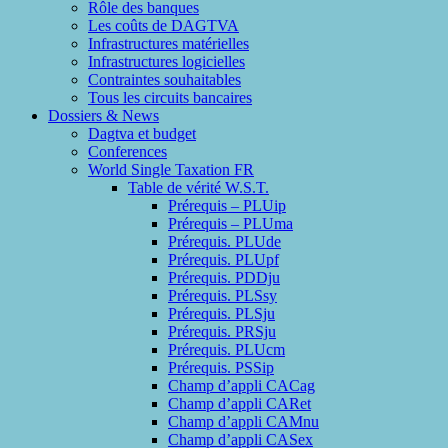
Rôle des banques
Les coûts de DAGTVA
Infrastructures matérielles
Infrastructures logicielles
Contraintes souhaitables
Tous les circuits bancaires
Dossiers & News
Dagtva et budget
Conferences
World Single Taxation FR
Table de vérité W.S.T.
Prérequis – PLUip
Prérequis – PLUma
Prérequis. PLUde
Prérequis. PLUpf
Prérequis. PDDju
Prérequis. PLSsy
Prérequis. PLSju
Prérequis. PRSju
Prérequis. PLUcm
Prérequis. PSSip
Champ d’appli CACag
Champ d’appli CARet
Champ d’appli CAMnu
Champ d’appli CASex