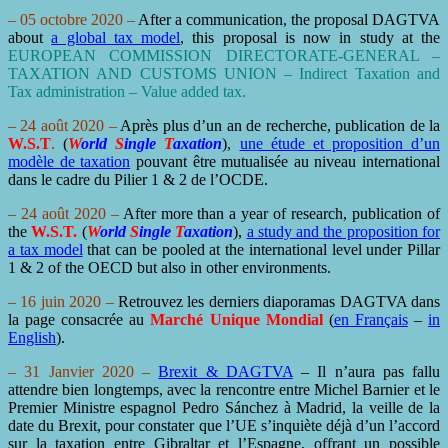
– 05 octobre 2020 –
After a communication, the proposal DAGTVA
about
a global tax model
, this proposal is now in study at the
EUROPEAN COMMISSION DIRECTORATE-GENERAL –
TAXATION AND CUSTOMS UNION – Indirect Taxation and
Tax administration – Value added tax.
– 24 août 2020 –
Après plus d’un an de recherche, publication de la
W.S.T
.
(
W
orld
S
ingle
T
axation
),
une étude et proposition d’un
modèle de taxation
pouvant être mutualisée au niveau international
dans le cadre du Pilier 1 & 2 de l’OCDE.
– 24 août 2020 –
After more than a year of research, publication of
the
W.S.T.
(
W
orld
S
ingle
T
axation
),
a study and the proposition for
a tax model
that can be pooled at the international level under Pillar
1 & 2 of the OECD but also in other environments.
– 16 juin 2020 –
Retrouvez les derniers diaporamas DAGTVA dans
la page consacrée au
Marché Unique Mondial
(
en Français
–
in
English
).
– 31 Janvier 2020 –
Brexit & DAGTVA
– Il n’aura pas fallu
attendre bien longtemps, avec la rencontre entre Michel Barnier et le
Premier Ministre espagnol Pedro Sánchez à Madrid, la veille de la
date du Brexit, pour constater que l’UE s’inquiète déjà d’un l’accord
sur la taxation entre Gibraltar et l’Espagne, offrant un possible