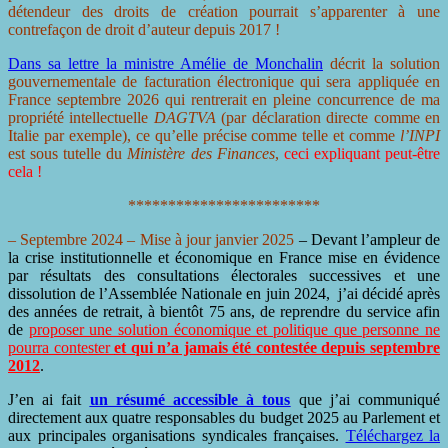
détendeur des droits de création pourrait s’apparenter à une
contrefaçon de droit d’auteur depuis 2017 !
Dans sa lettre la ministre Amélie de Monchalin
décrit la solution
gouvernementale de facturation électronique qui sera appliquée en
France septembre 2026 qui rentrerait en pleine concurrence de ma
propriété intellectuelle
DAGTVA
(par déclaration directe comme en
Italie par exemple), ce qu’elle précise comme telle et comme
l’INPI
est sous tutelle du
Ministère des Finances
,
ceci expliquant peut-être
cela !
************************
– Septembre 2024 –
Mise à jour janvier 2025
– Devant l’ampleur de
la crise institutionnelle et économique en France mise en évidence
par résultats des consultations électorales successives et une
dissolution de l’Assemblée Nationale en juin 2024, j’ai décidé après
des années de retrait, à bientôt 75 ans, de reprendre du service afin
de
proposer une solution économique et politique que personne ne
pourra contester
et qui n’a jamais été contestée depuis septembre
2012
.
J’en ai fait
un résumé accessible à tous
que j’ai communiqué
directement aux quatre responsables du budget 2025 au Parlement et
aux principales organisations syndicales françaises.
Téléchargez la