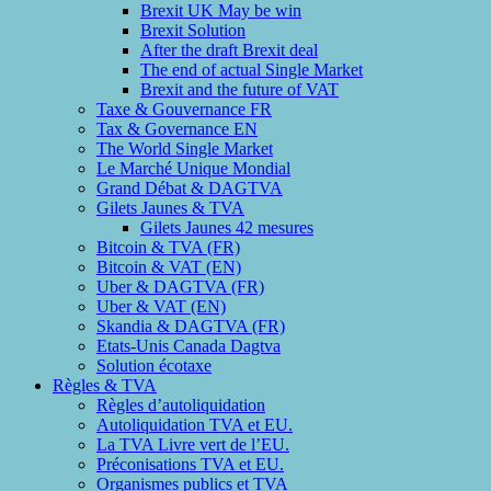
Brexit UK May be win
Brexit Solution
After the draft Brexit deal
The end of actual Single Market
Brexit and the future of VAT
Taxe & Gouvernance FR
Tax & Governance EN
The World Single Market
Le Marché Unique Mondial
Grand Débat & DAGTVA
Gilets Jaunes & TVA
Gilets Jaunes 42 mesures
Bitcoin & TVA (FR)
Bitcoin & VAT (EN)
Uber & DAGTVA (FR)
Uber & VAT (EN)
Skandia & DAGTVA (FR)
Etats-Unis Canada Dagtva
Solution écotaxe
Règles & TVA
Règles d’autoliquidation
Autoliquidation TVA et EU.
La TVA Livre vert de l’EU.
Préconisations TVA et EU.
Organismes publics et TVA