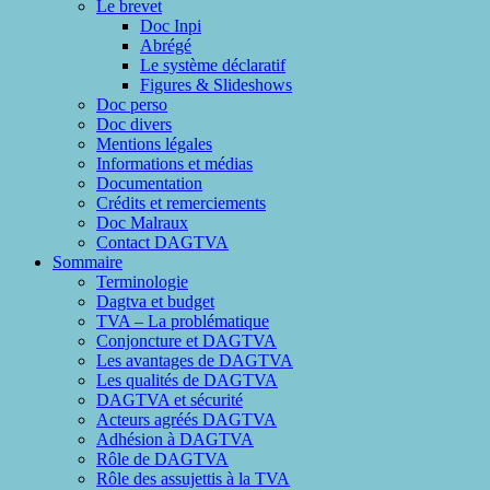
Le brevet
Doc Inpi
Abrégé
Le système déclaratif
Figures & Slideshows
Doc perso
Doc divers
Mentions légales
Informations et médias
Documentation
Crédits et remerciements
Doc Malraux
Contact DAGTVA
Sommaire
Terminologie
Dagtva et budget
TVA – La problématique
Conjoncture et DAGTVA
Les avantages de DAGTVA
Les qualités de DAGTVA
DAGTVA et sécurité
Acteurs agréés DAGTVA
Adhésion à DAGTVA
Rôle de DAGTVA
Rôle des assujettis à la TVA