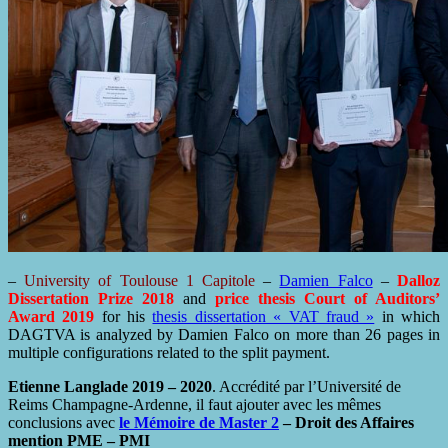
–
University of Toulouse 1 Capitole
–
Damien Falco
–
Dalloz
Dissertation Prize 2018
and
price thesis Court of Auditors’
Award 2019
for his
thesis dissertation « VAT fraud »
in which
DAGTVA is analyzed by Damien Falco on more than 26 pages in
multiple configurations related to the split payment.
Etienne Langlade 2019 – 2020
. Accrédité par l’Université de
Reims Champagne-Ardenne, il faut ajouter avec les mêmes
conclusions avec
le Mémoire de Master 2
– Droit des Affaires
mention PME – PMI