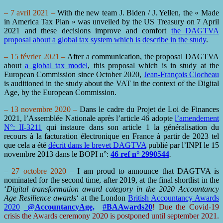
– 7 avril 2021 –
With the new team J. Biden / J. Yellen, the « Made
in America Tax Plan » was unveiled by the US Treasury on 7 April
2021 and these decisions improve and comfort
the DAGTVA
proposal about a global tax system which is describe in the study
.
– 15 février 2021 –
After a communication, the proposal DAGTVA
about
a global tax model
, this proposal which is in study at the
European Commission since October 2020,
Jean-François Clocheau
is auditioned in the study about the VAT in the context of the Digital
Age, by the European Commission.
– 13 novembre 2020 –
Dans le cadre du Projet de Loi de Finances
2021, l’Assemblée Nationale après l’article 46 adopte
l’amendement
N°: II-3211
qui instaure dans son article 1 la généralisation du
recours à la facturation électronique en France à partir de 2023 tel
que cela a été
décrit dans le brevet DAGTVA
publié par l’INPI le 15
novembre 2013 dans le BOPI n°:
46 ref n° 2990544
.
– 27 octobre 2020 –
I am proud to announce that DAGTVA is
nominated for the second time, after 2019, at the final shortlist in the
‘
Digital transformation award category in the 2020 Accountancy
Age Resilience awards
‘ at the London
British Accountancy Awards
2020
@AccountancyAge,
#BAAwards20
! Due the Covid-19
crisis the Awards ceremony 2020 is postponed until september 2021.