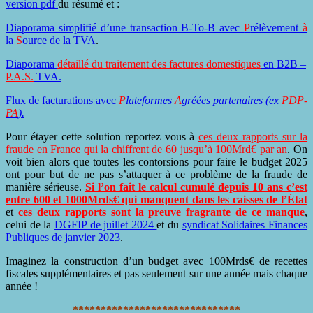
version pdf
du résumé et :
Diaporama simplifié d’une transaction B-To-B avec
P
rélèvement
à
la
S
ource de la TVA
.
Diaporama
détaillé du traitement des factures domestiques
en B2B –
P.A.S.
TVA
.
Flux de facturations avec
P
lateformes
A
gréées partenaires (ex
PDP-
PA
).
Pour étayer cette solution reportez vous à
ces deux rapports sur la
fraude en France qui la chiffrent de 60 jusqu’à 100Mrd€ par an
. On
voit bien alors que toutes les contorsions pour faire le budget 2025
ont pour but de ne pas s’attaquer à ce problème de la fraude de
manière sérieuse.
Si l’on fait le calcul cumulé depuis 10 ans c’est
entre 600 et 1000Mrds€ qui manquent dans les caisses de l’État
et
ces deux rapports sont la preuve fragrante de ce manque
,
celui
de la
DGFIP de juillet 2024
et du
syndicat Solidaires Finances
Publiques de janvier 2023
.
Imaginez la construction d’un budget avec 100Mrds€ de recettes
fiscales supplémentaires et pas seulement sur une année mais chaque
année !
******************************