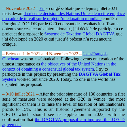
– Novembre 2022 –
En
« congé sabbatique » depuis juillet 2021
mais devant
la récente décision des Nations Unies de mettre en place
un cadre de travail sur le projet d’une taxation mondiale
confié à
l’origine à l’OCDE par le G20 et devant des résultats insuffisants
obtenus sur ces accords internationaux, j’ai décidé de participer à ce
projet et de proposer le
Système de Taxation Global DAGTVA
que
j’ai développé en 2020 et qui jusqu’à présent n’a reçu aucune
critique.
– Between July 2021 and November 2022 –
Jean-François
Clocheau
was on « sabbatical ».
Following events on taxation of the
utmost importance as
the objectives of the United Nations in the
context of obtaining a consensual global tax system
.
I try to
participate in this project by presenting the
DAGTVA Global Tax
System
worked out since 2020. Today, no one in the world has
disputed this proposal.
– 9/10 juillet 2021 –
After the prior signature of 130 countries, a first
serie of measures were adopted at the G20 in Venice, the most
significant of them is to raise the level of taxation of multinational’s
profits to 15%. This is an historic agreement supported by the
OECD which should see its application in 2023, with the
confirmation that
the DAGTVA proposal can improve this OECD
agreement
.