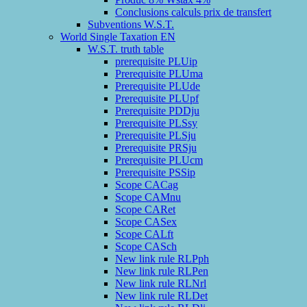
Conclusions calculs prix de transfert
Subventions W.S.T.
World Single Taxation EN
W.S.T. truth table
prerequisite PLUip
Prerequisite PLUma
Prerequisite PLUde
Prerequisite PLUpf
Prerequisite PDDju
Prerequisite PLSsy
Prerequisite PLSju
Prerequisite PRSju
Prerequisite PLUcm
Prerequisite PSSip
Scope CACag
Scope CAMnu
Scope CARet
Scope CASex
Scope CALft
Scope CASch
New link rule RLPph
New link rule RLPen
New link rule RLNrl
New link rule RLDet