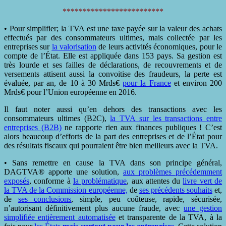
*************************
• Pour simplifier; la TVA est une taxe payée sur la valeur des achats
effectués par des consommateurs ultimes, mais collectée par les
entreprises sur
la valorisation
de leurs activités économiques, pour le
compte de l’État. Elle est appliquée dans 153 pays. Sa gestion est
très lourde et ses failles de déclarations, de recouvrements et de
versements attisent aussi la convoitise des fraudeurs, la perte est
évaluée, par an, de 10 à 30 Mrds€
pour la France
et environ 200
Mrds€ pour l’Union européenne en 2016.
Il faut noter aussi qu’en dehors des transactions avec les
consommateurs ultimes (B2C),
la TVA sur les transactions entre
entreprises (B2B)
ne rapporte rien aux finances publiques ! C’est
alors beaucoup d’efforts de la part des entreprises et de l’État pour
des résultats fiscaux qui pourraient être bien meilleurs avec la TVA.
• Sans remettre en cause la TVA dans son principe général,
DAGTVA® apporte une solution,
aux problèmes précédemment
exposés
, conforme à
la problématique
, aux attentes du
livre vert de
la TVA de la Commission européenne,
de
ses précédents souhaits
et,
de
ses conclusions
, simple, peu coûteuse, rapide, sécurisée,
n’autorisant définitivement plus aucune fraude, avec
une gestion
simplifiée entièrement automatisée
et transparente de la TVA, à la