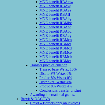
MNE benefit RBAmw
MNE benefit RBAwj
MNE benefit RBAea
MNE benefit RBAff
MNE benefit RBAbg
MNE benefit RBMbe
MNE benefit RBAbr
MNE benefit RBAbd
MNE benefit RBAcg
MNE benefit RBMco
MNE benefit RBMcr
MNE benefit RBMcd
MNE benefit RBMcp
MNE benefit RBMcb
MNE benefit RBMct
Transfer price calculation
Transac-base Wstax 10%
Distrib 8% Wstax 0%
Produc 8% Wstax 0%
Distrib 8% Wstax 4%
Produc 8% Wstax 4%
Conclusions transfer pricing
Awarding international grants.
Brexit & DAGTVA
Brexit – Borders only on invoices