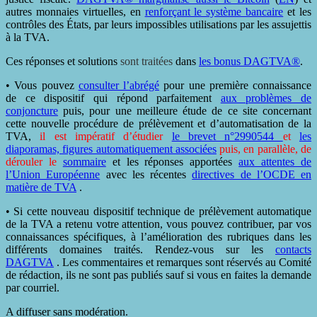
autres monnaies virtuelles, en
renforçant le système bancaire
et les
contrôles des États, par leurs impossibles utilisations par les assujettis
à la TVA.
Ces réponses et solutions
sont traitées
dans
les bonus DAGTVA®
.
• Vous pouvez
consulter l’abrégé
pour une première connaissance
de ce dispositif qui répond parfaitement
aux problèmes de
conjoncture
puis, pour une meilleure étude de ce site concernant
cette nouvelle procédure de prélèvement et d’automatisation de la
TVA,
il est impératif d’étudier
le brevet n°2990544
et
les
diaporamas, figures automatiquement associées
puis, en parallèle, de
dérouler le
sommaire
et les réponses apportées
aux attentes de
l’Union Européenne
avec les récentes
directives de l’OCDE en
matière de TVA
.
• Si cette nouveau dispositif technique de prélèvement automatique
de la TVA a retenu votre attention, vous pouvez contribuer, par vos
connaissances spécifiques, à l’amélioration des rubriques dans les
différents domaines traités. Rendez-vous sur les
contacts
DAGTVA
. Les commentaires et remarques sont réservés au Comité
de rédaction, ils ne sont pas publiés sauf si vous en faites la demande
par courriel.
A diffuser sans modération.