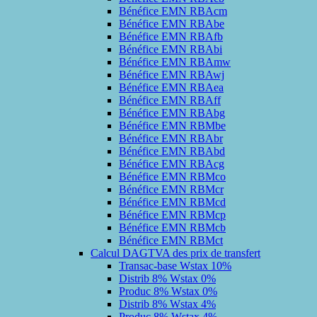
Bénéfice EMN RBAcm
Bénéfice EMN RBAbe
Bénéfice EMN RBAfb
Bénéfice EMN RBAbi
Bénéfice EMN RBAmw
Bénéfice EMN RBAwj
Bénéfice EMN RBAea
Bénéfice EMN RBAff
Bénéfice EMN RBAbg
Bénéfice EMN RBMbe
Bénéfice EMN RBAbr
Bénéfice EMN RBAbd
Bénéfice EMN RBAcg
Bénéfice EMN RBMco
Bénéfice EMN RBMcr
Bénéfice EMN RBMcd
Bénéfice EMN RBMcp
Bénéfice EMN RBMcb
Bénéfice EMN RBMct
Calcul DAGTVA des prix de transfert
Transac-base Wstax 10%
Distrib 8% Wstax 0%
Produc 8% Wstax 0%
Distrib 8% Wstax 4%
Produc 8% Wstax 4%