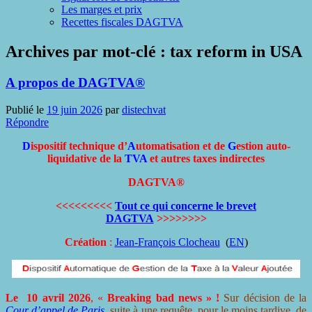
Les marges et prix
Recettes fiscales DAGTVA
Archives par mot-clé :
tax reform in USA
A propos de DAGTVA®
Publié le
19 juin 2026
par
distechvat
Répondre
D
ispositif technique d’
A
utomatisation et de
G
estion auto-
liquidative de la
TVA
et autres taxes indirectes
DAGTVA®
<<<<<<<<<
Tout ce qui concerne le brevet
DAGTVA
>>>>>>>>
Création
:
Jean-François Clocheau
(
EN
)
Le 10 avril 2026
, «
Breaking bad news
» !
Sur décision de la
Cour d’appel de Paris
, suite à une requête, pour le moins tardive, de