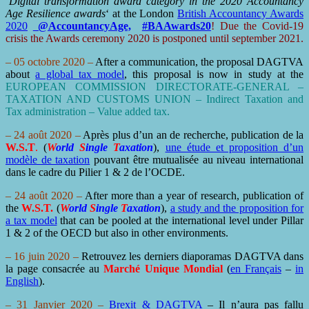
‘
Digital transformation award category in the 2020 Accountancy
Age Resilience awards
‘ at the London
British Accountancy Awards
2020
@AccountancyAge,
#BAAwards20
! Due the Covid-19
crisis the Awards ceremony 2020 is postponed until september 2021.
– 05 octobre 2020 –
After a communication, the proposal DAGTVA
about
a global tax model
, this proposal is now in study at the
EUROPEAN COMMISSION DIRECTORATE-GENERAL –
TAXATION AND CUSTOMS UNION – Indirect Taxation and
Tax administration – Value added tax.
– 24 août 2020 –
Après plus d’un an de recherche, publication de la
W.S.T
.
(
W
orld
S
ingle
T
axation
),
une étude et proposition d’un
modèle de taxation
pouvant être mutualisée au niveau international
dans le cadre du Pilier 1 & 2 de l’OCDE.
– 24 août 2020 –
After more than a year of research, publication of
the
W.S.T.
(
W
orld
S
ingle
T
axation
),
a study and the proposition for
a tax model
that can be pooled at the international level under Pillar
1 & 2 of the OECD but also in other environments.
– 16 juin 2020 –
Retrouvez les derniers diaporamas DAGTVA dans
la page consacrée au
Marché Unique Mondial
(
en Français
–
in
English
).
– 31 Janvier 2020 –
Brexit & DAGTVA
– Il n’aura pas fallu