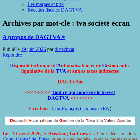
Les marges et prix
Recettes fiscales DAGTVA
Archives par mot-clé :
tva société écran
A propos de DAGTVA®
Publié le
19 juin 2026
par
distechvat
Répondre
D
ispositif technique d’
A
utomatisation et de
G
estion auto-
liquidative de la
TVA
et autres taxes indirectes
DAGTVA®
<<<<<<<<<
Tout ce qui concerne le brevet
DAGTVA
>>>>>>>>
Création
:
Jean-François Clocheau
(
EN
)
Le 10 avril 2026
, «
Breaking bad news
» !
Sur décision de la
Cour d’appel de Paris
, suite à une requête, pour le moins tardive