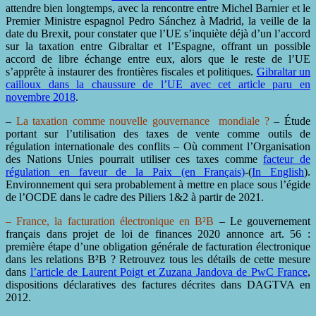
attendre bien longtemps, avec la rencontre entre Michel Barnier et le
Premier Ministre espagnol Pedro Sánchez à Madrid, la veille de la
date du Brexit, pour constater que l’UE s’inquiète déjà d’un l’accord
sur la taxation entre Gibraltar et l’Espagne, offrant un possible
accord de libre échange entre eux, alors que le reste de l’UE
s’apprête à instaurer des frontières fiscales et politiques.
Gibraltar un
cailloux dans la chaussure de l’UE avec cet article paru en
novembre 2018
.
–
La taxation comme nouvelle gouvernance mondiale ?
– Étude
portant sur l’utilisation des taxes de vente comme outils de
régulation internationale des conflits – Où comment l’Organisation
des Nations Unies pourrait utiliser ces taxes comme
facteur de
régulation en faveur de la Paix (en Français)
-(
In English
).
Environnement qui sera probablement à mettre en place sous l’égide
de l’OCDE dans le cadre des Piliers 1&2 à partir de 2021.
– France, la facturation électronique en B²B
– Le gouvernement
français dans projet de loi de finances 2020 annonce art. 56 :
première étape d’une obligation générale de facturation électronique
dans les relations B²B ? Retrouvez tous les détails de cette mesure
dans
l’article de Laurent Poigt et Zuzana Jandova de PwC France
,
dispositions déclaratives des factures décrites dans DAGTVA en
2012.