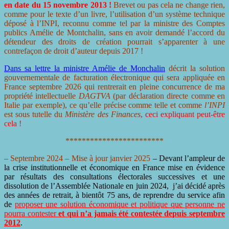
en date du 15 novembre 2013 !
Brevet ou pas cela ne change rien,
comme pour le texte d’un livre, l’utilisation d’un système technique
déposé à l’INPI, reconnu comme tel par la ministre des Comptes
publics Amélie de Montchalin, sans en avoir demandé l’accord du
détendeur des droits de création pourrait s’apparenter à une
contrefaçon de droit d’auteur depuis 2017 !
Dans sa lettre la ministre Amélie de Monchalin
décrit la solution
gouvernementale de facturation électronique qui sera appliquée en
France septembre 2026 qui rentrerait en pleine concurrence de ma
propriété intellectuelle
DAGTVA
(par déclaration directe comme en
Italie par exemple), ce qu’elle précise comme telle et comme
l’INPI
est sous tutelle du
Ministère des Finances
,
ceci expliquant peut-être
cela !
************************
– Septembre 2024 –
Mise à jour janvier 2025
– Devant l’ampleur de
la crise institutionnelle et économique en France mise en évidence
par résultats des consultations électorales successives et une
dissolution de l’Assemblée Nationale en juin 2024, j’ai décidé après
des années de retrait, à bientôt 75 ans, de reprendre du service afin
de
proposer une solution économique et politique que personne ne
pourra contester
et qui n’a jamais été contestée depuis septembre
2012
.