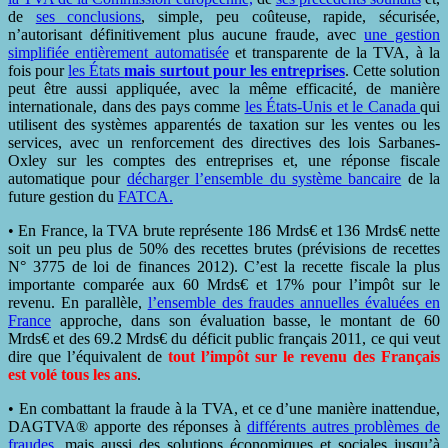
de
ses conclusions
, simple, peu coûteuse, rapide, sécurisée,
n’autorisant définitivement plus aucune fraude, avec
une gestion
simplifiée entièrement automatisée
et transparente de la TVA, à la
fois pour
les États
mais surtout pour les entreprises
. Cette solution
peut être aussi appliquée, avec la même efficacité, de manière
internationale, dans des pays comme
les États-Unis et le Canada
qui
utilisent des systèmes apparentés de taxation sur les ventes ou les
services, avec un renforcement des directives des lois Sarbanes-
Oxley sur les comptes des entreprises et, une réponse fiscale
automatique pour
décharger l’ensemble du système bancaire
de la
future gestion du
FATCA.
• En France, la TVA brute représente 186 Mrds€ et 136 Mrds€ nette
soit un peu plus de 50% des recettes brutes (prévisions de recettes
N° 3775 de loi de finances 2012). C’est la recette fiscale la plus
importante comparée aux 60 Mrds€ et 17% pour l’impôt sur le
revenu. En parallèle,
l’ensemble des fraudes annuelles évaluées en
France
approche, dans son évaluation basse, le montant de 60
Mrds€ et des 69.2 Mrds€ du déficit public français 2011, ce qui veut
dire que l’équivalent de
tout l’impôt sur le revenu des Français
est volé tous les ans
.
• En combattant la fraude à la TVA, et ce d’une manière inattendue,
DAGTVA® apporte des réponses à
différents autres problèmes de
fraudes
, mais aussi des solutions économiques et sociales jusqu’à