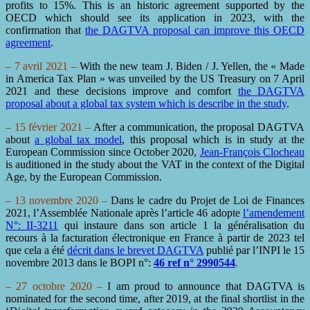
profits to 15%. This is an historic agreement supported by the
OECD which should see its application in 2023, with the
confirmation that
the DAGTVA proposal can improve this OECD
agreement
.
– 7 avril 2021 –
With the new team J. Biden / J. Yellen, the « Made
in America Tax Plan » was unveiled by the US Treasury on 7 April
2021 and these decisions improve and comfort
the DAGTVA
proposal about a global tax system which is describe in the study
.
– 15 février 2021 –
After a communication, the proposal DAGTVA
about
a global tax model
, this proposal which is in study at the
European Commission since October 2020,
Jean-François Clocheau
is auditioned in the study about the VAT in the context of the Digital
Age, by the European Commission.
– 13 novembre 2020 –
Dans le cadre du Projet de Loi de Finances
2021, l’Assemblée Nationale après l’article 46 adopte
l’amendement
N°: II-3211
qui instaure dans son article 1 la généralisation du
recours à la facturation électronique en France à partir de 2023 tel
que cela a été
décrit dans le brevet DAGTVA
publié par l’INPI le 15
novembre 2013 dans le BOPI n°:
46 ref n° 2990544
.
– 27 octobre 2020 –
I am proud to announce that DAGTVA is
nominated for the second time, after 2019, at the final shortlist in the