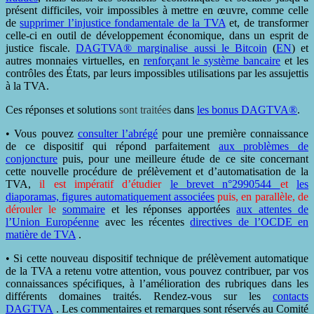
présent difficiles, voir impossibles à mettre en œuvre, comme celle
de
supprimer l’injustice fondamentale de la TVA
et, de transformer
celle-ci en outil de développement économique, dans un esprit de
justice fiscale.
DAGTVA® marginalise aussi le Bitcoin
(
EN
) et
autres monnaies virtuelles, en
renforçant le système bancaire
et les
contrôles des États, par leurs impossibles utilisations par les assujettis
à la TVA.
Ces réponses et solutions
sont traitées
dans
les bonus DAGTVA®
.
• Vous pouvez
consulter l’abrégé
pour une première connaissance
de ce dispositif qui répond parfaitement
aux problèmes de
conjoncture
puis, pour une meilleure étude de ce site concernant
cette nouvelle procédure de prélèvement et d’automatisation de la
TVA,
il est impératif d’étudier
le brevet n°2990544
et
les
diaporamas, figures automatiquement associées
puis, en parallèle, de
dérouler le
sommaire
et les réponses apportées
aux attentes de
l’Union Européenne
avec les récentes
directives de l’OCDE en
matière de TVA
.
• Si cette nouveau dispositif technique de prélèvement automatique
de la TVA a retenu votre attention, vous pouvez contribuer, par vos
connaissances spécifiques, à l’amélioration des rubriques dans les
différents domaines traités. Rendez-vous sur les
contacts
DAGTVA
. Les commentaires et remarques sont réservés au Comité