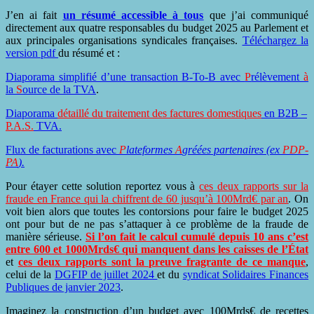
J’en ai fait
un résumé accessible à tous
que j’ai communiqué
directement aux quatre responsables du budget 2025 au Parlement et
aux principales organisations syndicales françaises.
Téléchargez la
version pdf
du résumé et :
Diaporama simplifié d’une transaction B-To-B avec
P
rélèvement
à
la
S
ource de la TVA
.
Diaporama
détaillé du traitement des factures domestiques
en B2B –
P.A.S.
TVA
.
Flux de facturations avec
P
lateformes
A
gréées partenaires (ex
PDP-
PA
).
Pour étayer cette solution reportez vous à
ces deux rapports sur la
fraude en France qui la chiffrent de 60 jusqu’à 100Mrd€ par an
. On
voit bien alors que toutes les contorsions pour faire le budget 2025
ont pour but de ne pas s’attaquer à ce problème de la fraude de
manière sérieuse.
Si l’on fait le calcul cumulé depuis 10 ans c’est
entre 600 et 1000Mrds€ qui manquent dans les caisses de l’État
et
ces deux rapports sont la preuve fragrante de ce manque
,
celui
de la
DGFIP de juillet 2024
et du
syndicat Solidaires Finances
Publiques de janvier 2023
.
Imaginez la construction d’un budget avec 100Mrds€ de recettes