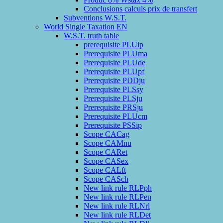
Conclusions calculs prix de transfert
Subventions W.S.T.
World Single Taxation EN
W.S.T. truth table
prerequisite PLUip
Prerequisite PLUma
Prerequisite PLUde
Prerequisite PLUpf
Prerequisite PDDju
Prerequisite PLSsy
Prerequisite PLSju
Prerequisite PRSju
Prerequisite PLUcm
Prerequisite PSSip
Scope CACag
Scope CAMnu
Scope CARet
Scope CASex
Scope CALft
Scope CASch
New link rule RLPph
New link rule RLPen
New link rule RLNrl
New link rule RLDet