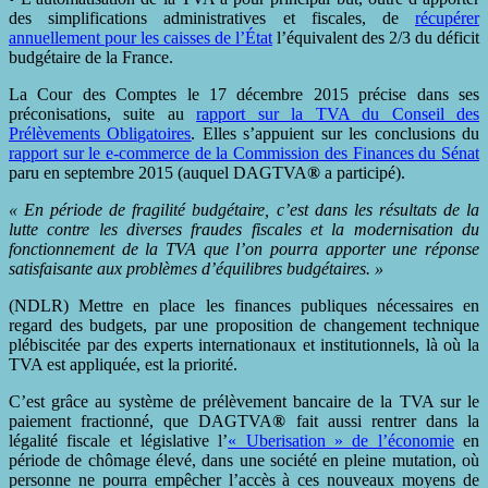
des simplifications administratives et fiscales, de
récupérer
annuellement
pour le
s caisses de l’État
l’équivalent des 2/3 du déficit
budgétaire de la France.
La Cour des Comptes le 17 décembre 2015 précise dans ses
préconisations, suite au
rapport sur la TVA du Conseil des
Prélèvements Obligatoires
. Elles s’appuient sur les conclusions du
rapport sur le e-commerce de la Commission des Finances du Sénat
paru en septembre 2015 (auquel DAGTVA
®
a participé).
« En période de fragilité budgétaire, c’est dans les résultats de la
lutte contre les diverses fraudes fiscales et la modernisation du
fonctionnement de la TVA que l’on pourra apporter une réponse
satisfaisante aux problèmes d’équilibres budgétaires. »
(NDLR) Mettre en place les finances publiques nécessaires en
regard des budgets, par une proposition de changement technique
plébiscitée par des experts internationaux et institutionnels, là où la
TVA est appliquée, est la priorité.
C’est grâce au système de prélèvement bancaire de la TVA sur le
paiement fractionné, que DAGTVA
®
fait aussi rentrer dans la
légalité fiscale et législative l’
« Uberisation » de l’économie
en
période de chômage élevé, dans une société en pleine mutation, où
personne ne pourra empêcher l’accès à ces nouveaux moyens de