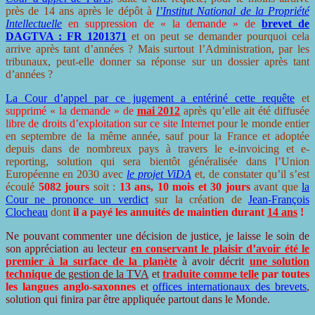
près de 14 ans après le dépôt à
l’Institut National de la Propriété
Intellectuelle
en suppression de « la demande » de
brevet de
DAGTVA : FR 1201371
et on peut se demander pourquoi cela
arrive après tant d’années ? Mais surtout l’Administration, par les
tribunaux, peut-elle donner sa réponse sur un dossier après tant
d’années ?
La Cour d’appel par ce jugement a entériné cette requête
et
supprimé « la demande » de
mai 2012
après qu’elle ait été diffusée
libre de droits d’exploitation sur ce site Internet
pour le monde entier
en septembre de la même année, sauf pour la France et adoptée
depuis dans de nombreux pays à travers le e-invoicing et e-
reporting, solution qui sera bientôt généralisée dans l’Union
Européenne en 2030 avec
le projet ViDA
et, de constater qu’il s’est
écoulé
5082 jours
soit :
13 ans, 10 mois et 30 jours
avant que
la
Cour ne prononce un verdict
sur la création de
Jean-François
Clocheau
dont
il a payé les annuités de maintien durant
14 ans
!
Ne pouvant commenter une décision de justice, je laisse le soin de
son appréciation au lecteur
en conservant le plaisir d’avoir été le
premier à la surface de la planète
à avoir décrit
une solution
technique
de gestion de la TVA
et
traduite comme telle
par toutes
les langues anglo-saxonnes
et
offices internationaux des brevets
,
solution qui finira par être appliquée partout dans le Monde.