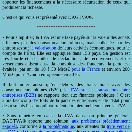
apporter les financements à la nécessaire sécurisation de ceux qui
produisent la richesse.
C’est ce qui vous est présenté avec DAGTVA
®.
*************************
• Pour simplifier; la TVA est une taxe payée sur la valeur des achats
effectués par des consommateurs ultimes, mais collectée par les
entreprises sur
la valorisation
de leurs activités économiques, pour le
compte de l’État. Elle est appliquée dans 153 pays. Sa gestion est
très lourde et ses failles de déclarations, de recouvrements et de
versements attisent aussi la convoitise des fraudeurs, la perte est
évaluée, par an, de 10 à 30 Mrds€
pour la France
et environ 200
Mrds€ pour l’Union européenne en 2016.
Il faut noter aussi qu’en dehors des transactions avec les
consommateurs ultimes (B2C),
la TVA sur les transactions entre
entreprises (B2B)
ne rapporte rien aux finances publiques ! C’est
alors beaucoup d’efforts de la part des entreprises et de l’État pour
des résultats fiscaux qui pourraient être bien meilleurs avec la TVA.
• Sans remettre en cause la TVA dans son principe général,
DAGTVA® apporte une solution,
aux problèmes précédemment
exposés
, conforme à
la problématique
, aux attentes du
livre vert de
la TVA de la Commission européenne,
de
ses précédents souhaits
et,