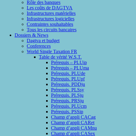
Rôle des banques
Les coûts de DAGTVA
Infrastructures matérielles
Infrastructures logicielles
Contraintes souhaitables
Tous les circuits bancaires
Dossiers & News
Dagtva et budget
Conferences
World Single Taxation FR
Table de vérité W.S.T.
Prérequis – PLUip
Prérequis – PLUma
Prérequis. PLUde
Prérequis. PLUpf
Prérequis. PDDju
Prérequis. PLSsy
Prérequis. PLSju
Prérequis. PRSju
Prérequis. PLUcm
Prérequis. PSSip
Champ d’appli CACag
Champ d’appli CARet
Champ d’appli CAMnu
Champ d’appli CASex