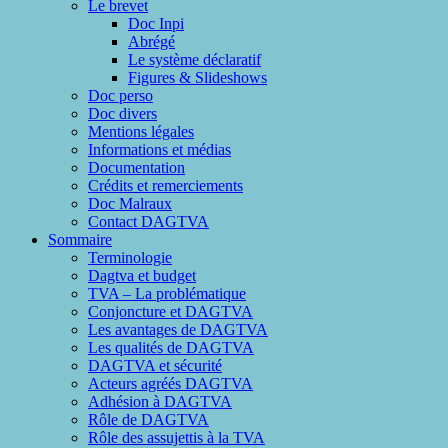
Le brevet
Doc Inpi
Abrégé
Le système déclaratif
Figures & Slideshows
Doc perso
Doc divers
Mentions légales
Informations et médias
Documentation
Crédits et remerciements
Doc Malraux
Contact DAGTVA
Sommaire
Terminologie
Dagtva et budget
TVA – La problématique
Conjoncture et DAGTVA
Les avantages de DAGTVA
Les qualités de DAGTVA
DAGTVA et sécurité
Acteurs agréés DAGTVA
Adhésion à DAGTVA
Rôle de DAGTVA
Rôle des assujettis à la TVA