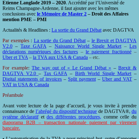
Etienne Langlade 2019 – 2020
. Accrédité par l’Université de
Reims Champagne-Ardenne, il faut ajouter avec les mêmes
conclusions avec
le Mémoire de Master 2
– Droit des Affaires
mention PME – PMI
Actualités & Headlines :
La sortie du Grand Débat
avec DAGTVA
Par exemples
:
La sortie du Grand Débat
–
le Brexit et DAGTVA
V2.0
–
Taxe GAFA
–
Naissance World Single Market
–
Les
déclarations numériques des factures
–
le paiement fractionné
–
Uber et TVA
–
la TVA aux USA & Canada
– etc.
For example
:
The way out of « Le Grand Débat »
–
Brexit &
DAGTVA V2.0
–
Tax GAFA
–
Birth World Single Market
–
Digital statements of invoices
–
Split payment
–
Uber and VAT
–
VAT in USA & Canada
Préambule
Avant votre lecture de la page d’accueil, je vous invite à prendre
connaissance de
l’abrégé du dispositif technique
de DAGTVA®,
du
système déclaratif
et
des différentes procédures,
comme celle du
diaporama B2B – transaction nationale paiement par virement
bancaire.
• L’automatisation de la TVA a pour principal but, outre d’apporter