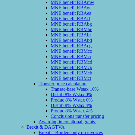
MNE benefit RBAmw
MNE benefit RBAwj
MNE benefit RBAea
MNE benefit RBAff
MNE benefit RBAbg
MNE benefit RBMbe
MNE benefit RBAbr
MNE benefit RBAbd
MNE benefit RBAcg
MNE benefit RBMco
MNE benefit RBMcr
MNE benefit RBMcd
MNE benefit RBMcp
MNE benefit RBMcb
MNE benefit RBMct
Transfer price calculation
Transac-base Wstax 10%
Distrib 8% Wstax 0%
Produc 8% Wstax 0%
Distrib 8% Wstax 4%
Produc 8% Wstax 4%
Conclusions transfer pricing
Awarding international grants.
Brexit & DAGTVA
Brexit – Borders only on invoices