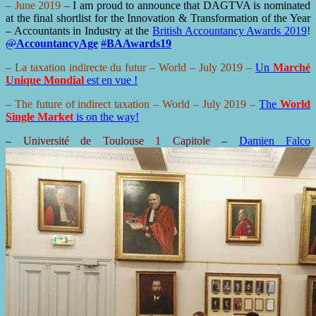
– June 2019
–
I am proud to announce that DAGTVA is nominated
at the final shortlist for the Innovation & Transformation of the Year
– Accountants in Industry at the
British Accountancy Awards 2019
!
@
AccountancyAge
#
BAAwards19
– La taxation indirecte du futur –
World
– July 2019 –
Un
Marché
Unique Mondial
est en vue !
– The future of indirect taxation –
World
– July 2019 –
The
World
Single Market
is on the way!
–
Université de Toulouse 1 Capitole
–
Damien Falco