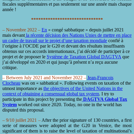
fiscales supplémentaires et pas seulement sur une année mais chaque
année !
******************************
– Novembre 2022 –
En
« congé sabbatique » depuis juillet 2021
mais devant
la récente décision des Nations Unies de mettre en place
un cadre de travail sur le projet d’une taxation mondiale
confié à
l’origine à l’OCDE par le G20 et devant des résultats insuffisants
obtenus sur ces accords internationaux, j’ai décidé de participer à ce
projet et de proposer le
Système de Taxation Global DAGTVA
que
j’ai développé en 2020 et qui jusqu’à présent n’a reçu aucune
critique.
– Between July 2021 and November 2022 –
Jean-François
Clocheau
was on « sabbatical ».
Following events on taxation of the
utmost importance as
the objectives of the United Nations in the
context of obtaining a consensual global tax system
.
I try to
participate in this project by presenting the
DAGTVA Global Tax
System
worked out since 2020. Today, no one in the world has
disputed this proposal.
– 9/10 juillet 2021 –
After the prior signature of 130 countries, a first
serie of measures were adopted at the G20 in Venice, the most
significant of them is to raise the level of taxation of multinational’s