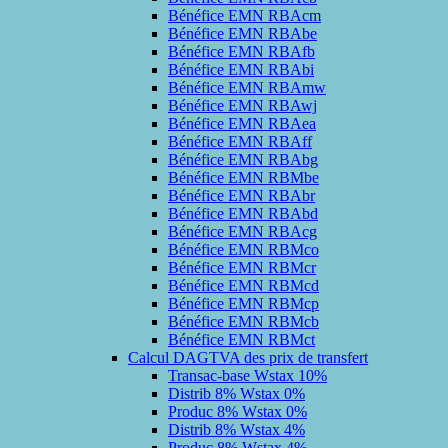
Bénéfice EMN RBAcm
Bénéfice EMN RBAbe
Bénéfice EMN RBAfb
Bénéfice EMN RBAbi
Bénéfice EMN RBAmw
Bénéfice EMN RBAwj
Bénéfice EMN RBAea
Bénéfice EMN RBAff
Bénéfice EMN RBAbg
Bénéfice EMN RBMbe
Bénéfice EMN RBAbr
Bénéfice EMN RBAbd
Bénéfice EMN RBAcg
Bénéfice EMN RBMco
Bénéfice EMN RBMcr
Bénéfice EMN RBMcd
Bénéfice EMN RBMcp
Bénéfice EMN RBMcb
Bénéfice EMN RBMct
Calcul DAGTVA des prix de transfert
Transac-base Wstax 10%
Distrib 8% Wstax 0%
Produc 8% Wstax 0%
Distrib 8% Wstax 4%
Produc 8% Wstax 4%