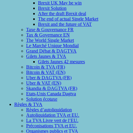
Brexit UK May be win
Brexit Solution
After the draft Brexit deal
The end of actual Single Market
Brexit and the future of VAT
Taxe & Gouvernance FR
Tax & Governance EN
The World Single Market
Le Marché Unique Mondial
Grand Débat & DAGTVA
Gilets Jaunes & TVA
Gilets Jaunes 42 mesures
Bitcoin & TVA (FR)
Bitcoin & VAT (EN)
Uber & DAGTVA (FR)
Uber & VAT (EN)
Skandia & DAGTVA (FR)
Etats-Unis Canada Dagtva
Solution écotaxe
Règles & TVA
Règles d’autoliquidation
Autoliquidation TVA et EU.
La TVA Livre vert de l’EU.
Préconisations TVA et EU.
Organismes publics et TVA