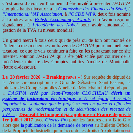
C’est aussi d’avoir eu l’honneur d’être invité à présenter
DAGTVA
aux plus hauts niveaux : à la
Commission des Finances du Sénat
,
à
l’International VAT Association
, à
l’OCDE WP9
, deux fois nominé
à Londres aux
British Accountancy Awards
et d’avoir reçu un
signalement à
l’Académie des Nobel
pour avoir automatisé la
gestion de la TVA au niveau mondial !
Un grand merci à tous ceux qui de près ou de loin ont montré de
l’intérêt à mes recherches au travers de
DAGTVA
pour une meilleure
taxation, ce que je vais continuer à faire en les partageant sur ce site
Internet, solution
DAGTVA
qui a été plébiscitée par courrier de la
précédente ministre des Comptes publics Amélie de Montchalin
(lettre ci-dessous).
Le 20 février 202
6
, «
Br
eaking news
» !
Sur requête du député de
la 7ème circonscription de Gironde Sébastien Saint-Pasteur, la
ministre des Comptes publics Amélie de Montchalin lui répond que :
«
DAGTVA créé par Jean-François CLOCHEAU
décrit un
système de facturation électronique
. « A cet égard, il semble
important de souligner que le projet se met en place et offre des
perspectives de modernisation et de sécurisation des recettes de
TVA »
.
Dispositif technique déjà appliqué en France depuis le
1er juillet 2017
avec
Chorus Pro
pour les factures en « B to G »
alors que
la publication de la demande de brevet
au Bulletin Officiel
de la Propriété Industrielle qui m’accorde les droits d’exploitation
est